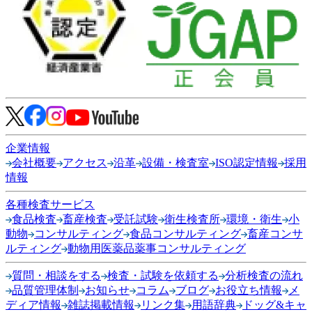
企業情報
会社概要
アクセス
沿革
設備・検査室
ISO認定情報
採用
情報
各種検査サービス
食品検査
畜産検査
受託試験
衛生検査所
環境・衛生
小
動物
コンサルティング
食品コンサルティング
畜産コンサ
ルティング
動物用医薬品薬事コンサルティング
質問・相談をする
検査・試験を依頼する
分析検査の流れ
品質管理体制
お知らせ
コラム
ブログ
お役立ち情報
メ
ディア情報
雑誌掲載情報
リンク集
用語辞典
ドッグ&キャ