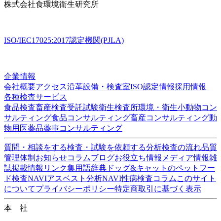
株式会社
食環境衛生研究所
ISO/IEC17025:2017認定機関(PJLA)
企業情報
会社概要
アクセス
沿革
設備・検査室
ISO認定情報
採用情報
各種検査サービス
食品検査
畜産検査
受託試験
衛生検査所
環境・衛生
小動物
コン
サルティング
食品コンサルティング
畜産コンサルティング
動
物用医薬品薬事コンサルティング
質問・相談をする
検査・試験を依頼する
分析検査の流れ
品質
管理体制
お知らせ
コラム
ブログ
お役立ち情報
メディア情報
雑
誌掲載情報
リンク集
用語辞典
ドッグ&キャットのペットフー
ド検査NAVI
アスベスト分析NAVI
性病検査コラム
このサイト
について
プライバシーポリシー
特定商取引に基づく表示
本 社