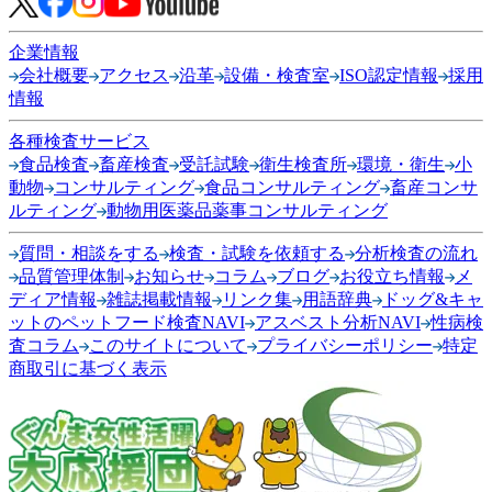
企業情報
会社概要
アクセス
沿革
設備・検査室
ISO認定情報
採用
情報
各種検査サービス
食品検査
畜産検査
受託試験
衛生検査所
環境・衛生
小
動物
コンサルティング
食品コンサルティング
畜産コンサ
ルティング
動物用医薬品薬事コンサルティング
質問・相談をする
検査・試験を依頼する
分析検査の流れ
品質管理体制
お知らせ
コラム
ブログ
お役立ち情報
メ
ディア情報
雑誌掲載情報
リンク集
用語辞典
ドッグ&キャ
ットのペットフード検査NAVI
アスベスト分析NAVI
性病検
査コラム
このサイトについて
プライバシーポリシー
特定
商取引に基づく表示