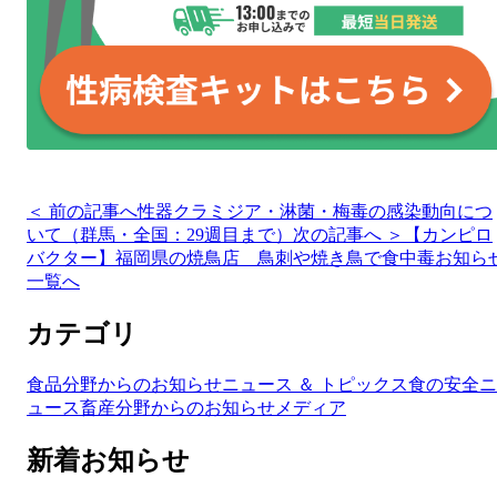
＜ 前の記事へ
性器クラミジア・淋菌・梅毒の感染動向につ
いて（群馬・全国：29週目まで）
次の記事へ ＞
【カンピロ
バクター】福岡県の焼鳥店 鳥刺や焼き鳥で食中毒
お知ら
一覧へ
カテゴリ
食品分野からのお知らせ
ニュース ＆ トピックス
食の安全ニ
ュース
畜産分野からのお知らせ
メディア
新着お知らせ