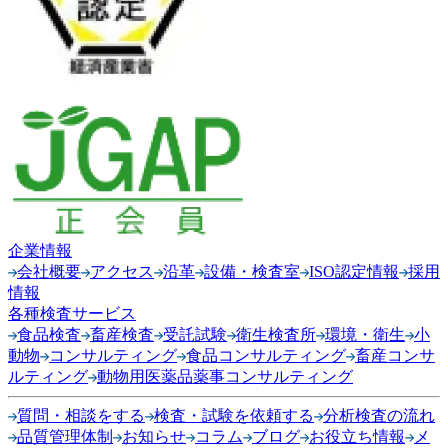
企業情報
会社概要
アクセス
沿革
設備・検査室
ISO認定情報
採用
情報
各種検査サービス
食品検査
畜産検査
受託試験
衛生検査所
環境・衛生
小
動物
コンサルティング
食品コンサルティング
畜産コンサ
ルティング
動物用医薬品薬事コンサルティング
質問・相談をする
検査・試験を依頼する
分析検査の流れ
品質管理体制
お知らせ
コラム
ブログ
お役立ち情報
メ