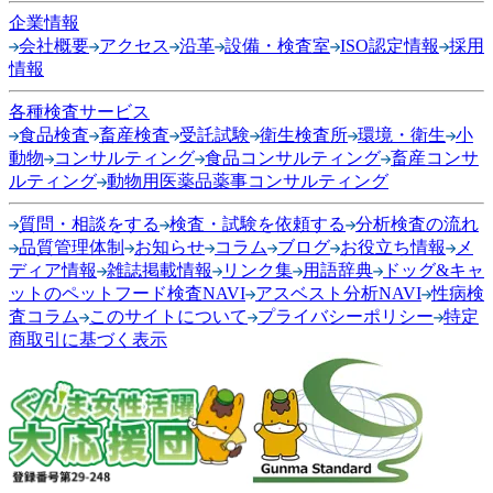
企業情報
会社概要
アクセス
沿革
設備・検査室
ISO認定情報
採用
情報
各種検査サービス
食品検査
畜産検査
受託試験
衛生検査所
環境・衛生
小
動物
コンサルティング
食品コンサルティング
畜産コンサ
ルティング
動物用医薬品薬事コンサルティング
質問・相談をする
検査・試験を依頼する
分析検査の流れ
品質管理体制
お知らせ
コラム
ブログ
お役立ち情報
メ
ディア情報
雑誌掲載情報
リンク集
用語辞典
ドッグ&キャ
ットのペットフード検査NAVI
アスベスト分析NAVI
性病検
査コラム
このサイトについて
プライバシーポリシー
特定
商取引に基づく表示