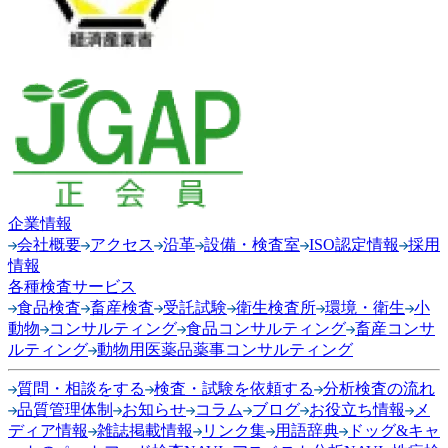
企業情報
会社概要
アクセス
沿革
設備・検査室
ISO認定情報
採用
情報
各種検査サービス
食品検査
畜産検査
受託試験
衛生検査所
環境・衛生
小
動物
コンサルティング
食品コンサルティング
畜産コンサ
ルティング
動物用医薬品薬事コンサルティング
質問・相談をする
検査・試験を依頼する
分析検査の流れ
品質管理体制
お知らせ
コラム
ブログ
お役立ち情報
メ
ディア情報
雑誌掲載情報
リンク集
用語辞典
ドッグ&キャ