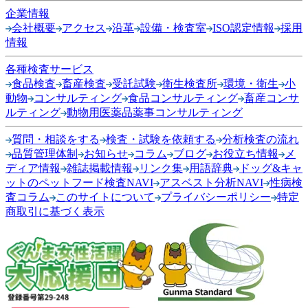
企業情報
会社概要
アクセス
沿革
設備・検査室
ISO認定情報
採用
情報
各種検査サービス
食品検査
畜産検査
受託試験
衛生検査所
環境・衛生
小
動物
コンサルティング
食品コンサルティング
畜産コンサ
ルティング
動物用医薬品薬事コンサルティング
質問・相談をする
検査・試験を依頼する
分析検査の流れ
品質管理体制
お知らせ
コラム
ブログ
お役立ち情報
メ
ディア情報
雑誌掲載情報
リンク集
用語辞典
ドッグ&キャ
ットのペットフード検査NAVI
アスベスト分析NAVI
性病検
査コラム
このサイトについて
プライバシーポリシー
特定
商取引に基づく表示