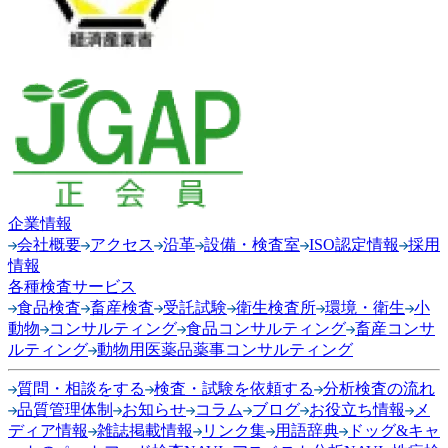
企業情報
会社概要
アクセス
沿革
設備・検査室
ISO認定情報
採用
情報
各種検査サービス
食品検査
畜産検査
受託試験
衛生検査所
環境・衛生
小
動物
コンサルティング
食品コンサルティング
畜産コンサ
ルティング
動物用医薬品薬事コンサルティング
質問・相談をする
検査・試験を依頼する
分析検査の流れ
品質管理体制
お知らせ
コラム
ブログ
お役立ち情報
メ
ディア情報
雑誌掲載情報
リンク集
用語辞典
ドッグ&キャ