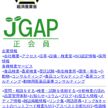
企業情報
会社概要
アクセス
沿革
設備・検査室
ISO認定情報
採用
情報
各種検査サービス
食品検査
畜産検査
受託試験
衛生検査所
環境・衛生
小
動物
コンサルティング
食品コンサルティング
畜産コンサ
ルティング
動物用医薬品薬事コンサルティング
質問・相談をする
検査・試験を依頼する
分析検査の流れ
品質管理体制
お知らせ
コラム
ブログ
お役立ち情報
メ
ディア情報
雑誌掲載情報
リンク集
用語辞典
ドッグ&キャ
ットのペットフード検査NAVI
アスベスト分析NAVI
性病検