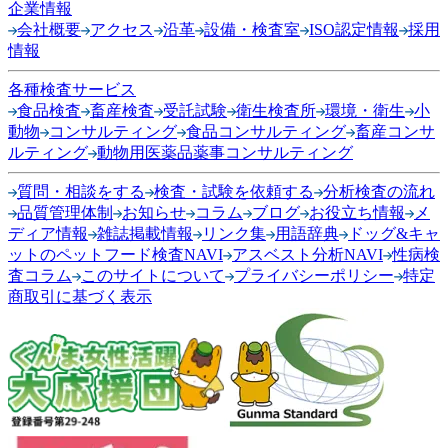
企業情報
会社概要
アクセス
沿革
設備・検査室
ISO認定情報
採用
情報
各種検査サービス
食品検査
畜産検査
受託試験
衛生検査所
環境・衛生
小
動物
コンサルティング
食品コンサルティング
畜産コンサ
ルティング
動物用医薬品薬事コンサルティング
質問・相談をする
検査・試験を依頼する
分析検査の流れ
品質管理体制
お知らせ
コラム
ブログ
お役立ち情報
メ
ディア情報
雑誌掲載情報
リンク集
用語辞典
ドッグ&キャ
ットのペットフード検査NAVI
アスベスト分析NAVI
性病検
査コラム
このサイトについて
プライバシーポリシー
特定
商取引に基づく表示