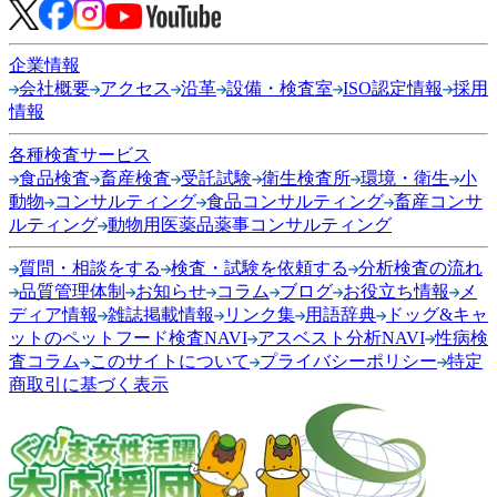
企業情報
会社概要
アクセス
沿革
設備・検査室
ISO認定情報
採用
情報
各種検査サービス
食品検査
畜産検査
受託試験
衛生検査所
環境・衛生
小
動物
コンサルティング
食品コンサルティング
畜産コンサ
ルティング
動物用医薬品薬事コンサルティング
質問・相談をする
検査・試験を依頼する
分析検査の流れ
品質管理体制
お知らせ
コラム
ブログ
お役立ち情報
メ
ディア情報
雑誌掲載情報
リンク集
用語辞典
ドッグ&キャ
ットのペットフード検査NAVI
アスベスト分析NAVI
性病検
査コラム
このサイトについて
プライバシーポリシー
特定
商取引に基づく表示