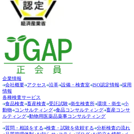
企業情報
会社概要
アクセス
沿革
設備・検査室
ISO認定情報
採用
情報
各種検査サービス
食品検査
畜産検査
受託試験
衛生検査所
環境・衛生
小
動物
コンサルティング
食品コンサルティング
畜産コンサ
ルティング
動物用医薬品薬事コンサルティング
質問・相談をする
検査・試験を依頼する
分析検査の流れ