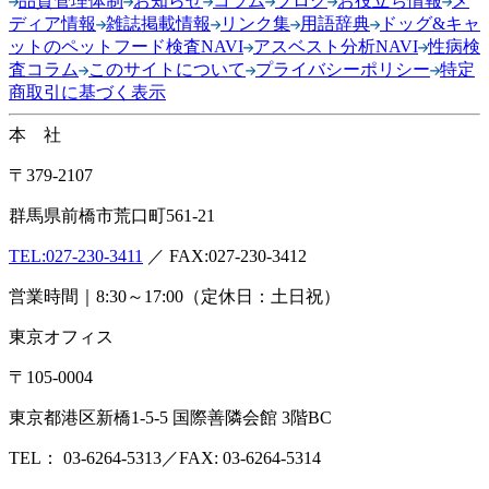
品質管理体制
お知らせ
コラム
ブログ
お役立ち情報
メ
ディア情報
雑誌掲載情報
リンク集
用語辞典
ドッグ&キャ
ットのペットフード検査NAVI
アスベスト分析NAVI
性病検
査コラム
このサイトについて
プライバシーポリシー
特定
商取引に基づく表示
本 社
〒379-2107
群馬県前橋市荒口町561-21
TEL:
027-230-3411
／ FAX:027-230-3412
営業時間｜8:30～17:00（定休日：土日祝）
東京オフィス
〒105-0004
東京都港区新橋1-5-5 国際善隣会館 3階BC
TEL： 03-6264-5313／FAX: 03-6264-5314