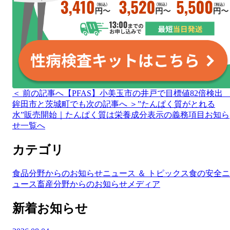
＜ 前の記事へ
【PFAS】小美玉市の井戸で目標値82倍検
鉾田市と茨城町でも
次の記事へ ＞
”たんぱく質がとれる
水”販売開始｜たんぱく質は栄養成分表示の義務項目
お知ら
せ一覧へ
カテゴリ
食品分野からのお知らせ
ニュース ＆ トピックス
食の安全ニ
ュース
畜産分野からのお知らせ
メディア
新着お知らせ