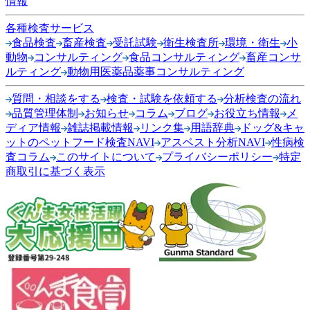
情報
各種検査サービス
食品検査
畜産検査
受託試験
衛生検査所
環境・衛生
小
動物
コンサルティング
食品コンサルティング
畜産コンサ
ルティング
動物用医薬品薬事コンサルティング
質問・相談をする
検査・試験を依頼する
分析検査の流れ
品質管理体制
お知らせ
コラム
ブログ
お役立ち情報
メ
ディア情報
雑誌掲載情報
リンク集
用語辞典
ドッグ&キャ
ットのペットフード検査NAVI
アスベスト分析NAVI
性病検
査コラム
このサイトについて
プライバシーポリシー
特定
商取引に基づく表示