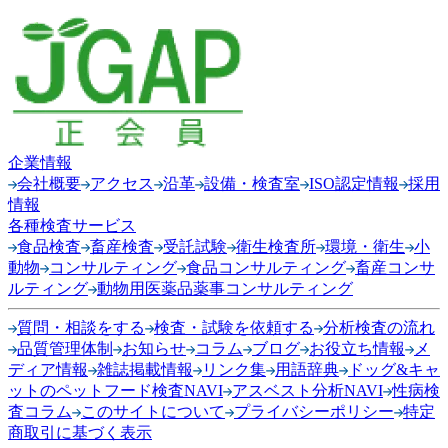
企業情報
会社概要
アクセス
沿革
設備・検査室
ISO認定情報
採用
情報
各種検査サービス
食品検査
畜産検査
受託試験
衛生検査所
環境・衛生
小
動物
コンサルティング
食品コンサルティング
畜産コンサ
ルティング
動物用医薬品薬事コンサルティング
質問・相談をする
検査・試験を依頼する
分析検査の流れ
品質管理体制
お知らせ
コラム
ブログ
お役立ち情報
メ
ディア情報
雑誌掲載情報
リンク集
用語辞典
ドッグ&キャ
ットのペットフード検査NAVI
アスベスト分析NAVI
性病検
査コラム
このサイトについて
プライバシーポリシー
特定
商取引に基づく表示