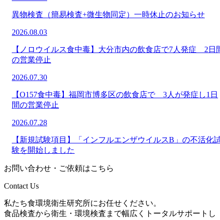
異物検査（簡易検査+微生物同定）一時休止のお知らせ
2026.08.03
【ノロウイルス食中毒】大分市内の飲食店で7人発症 2日
の営業停止
2026.07.30
【O157食中毒】福岡市博多区の飲食店で 3人が発症し1日
間の営業停止
2026.07.28
【新規試験項目】「インフルエンザウイルスB」の不活化
験を開始しました
お問い合わせ・ご依頼はこちら
Contact Us
私たち食環境衛生研究所にお任せください。
食品検査から衛生・環境検査まで幅広くトータルサポートし