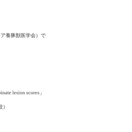
3） （アジア養豚獣医学会）で
binate lesion scores」
較）