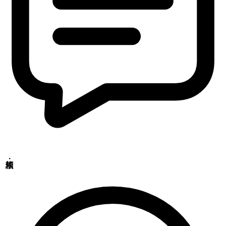
〒379-2104
群馬県前橋市西大室町1228-1
アニマルリサーチセンター
〒379-2104
群馬県前橋市西大室町286-1
品質管理センター
〒379-2106
群馬県前橋市荒子町643-4
Copyrights(C) Shokukanken Inc. All Rights Reserved.