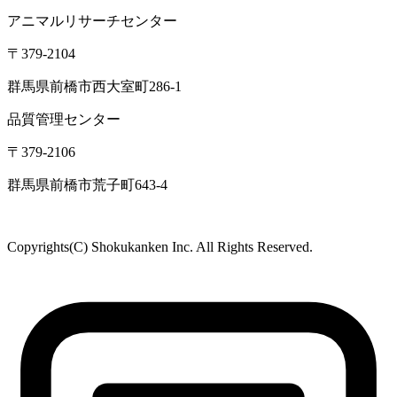
〒370-3334
群馬県高崎市本郷町66-1
東北営業所
〒981-3341
宮城県富谷市成田2-3-3 成田ビル
TEL: 022-342-9614／FAX: 022-342-9615
西日本営業所
〒790-0925
愛媛県松山市鷹子町
鹿児島駐在所
〒890-0081
鹿児島県鹿児島市唐湊
食品・医薬品分析センター