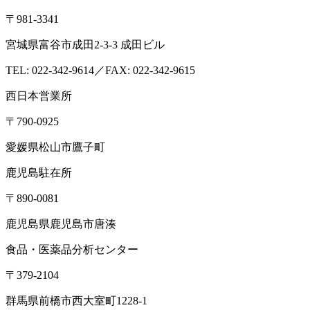
ド検査NAVI
アスベスト分析NAVI
性病検査コラム
このサイト
について
プライバシーポリシー
特定商取引に基づく表示
本 社
〒379-2107
群馬県前橋市荒口町561-21
TEL:
027-230-3411
／ FAX:027-230-3412
営業時間｜8:30～17:00（定休日：土日祝）
東京オフィス
〒105-0004
東京都港区新橋1-5-5 国際善隣会館 3階BC
TEL： 03-6264-5313／FAX: 03-6264-5314
高崎営業所