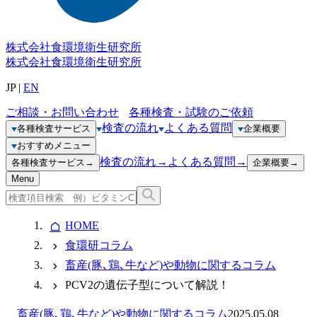
株式会社
食環境衛生研究所
株式会社
食環境衛生研究所
JP
|
EN
ご相談・お問い合わせ
各種検査・試験のご依頼
検査の流れ
よくある質問
各種検査サービス
企業概要
おすすめメニュー
検査の流れ
→
よくある質問
→
各種検査サービス
→
企業概要
→
Menu
HOME
食環研コラム
畜産(豚､鶏､牛など)や動物に関するコラム
PCV2の遺伝子型について解説！
畜産(豚､鶏､牛など)や動物に関するコラム
2025.05.08