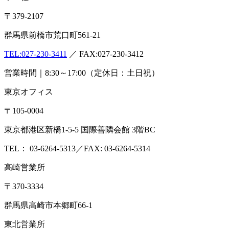
株式会社
食環境衛生研究所
ISO/IEC17025:2017認定機関(PJLA)
企業情報
会社概要
アクセス
沿革
設備・検査室
ISO認定情報
採用情報
各種検査サービス
食品検査
畜産検査
受託試験
衛生検査所
環境・衛生
小動物
コン
サルティング
食品コンサルティング
畜産コンサルティング
動
物用医薬品薬事コンサルティング
質問・相談をする
検査・試験を依頼する
分析検査の流れ
品質
管理体制
お知らせ
コラム
ブログ
お役立ち情報
メディア情報
雑
誌掲載情報
リンク集
用語辞典
ドッグ&キャットのペットフー