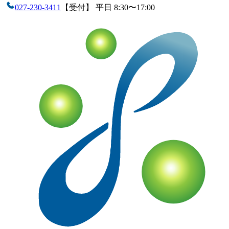
企業情報
会社概要
アクセス
沿革
設備・検査室
ISO認定情報
採用情報
各種検査サービス
食品検査
畜産検査
受託試験
衛生検査所
環境・衛生
小動物
コン
サルティング
食品コンサルティング
畜産コンサルティング
動
物用医薬品薬事コンサルティング
質問・相談をする
検査・試験を依頼する
分析検査の流れ
品質
管理体制
お知らせ
コラム
ブログ
お役立ち情報
メディア情報
雑
誌掲載情報
リンク集
用語辞典
ドッグ&キャットのペットフー
ド検査NAVI
アスベスト分析NAVI
性病検査コラム
このサイト
について
プライバシーポリシー
特定商取引に基づく表示