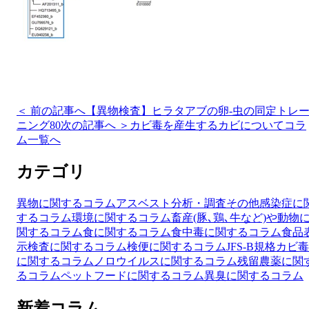
＜ 前の記事へ
【異物検査】ヒラタアブの卵-虫の同定トレ
ニング80
次の記事へ ＞
カビ毒を産生するカビについて
コラ
ム一覧へ
カテゴリ
異物に関するコラム
アスベスト分析・調査
その他
感染症に
するコラム
環境に関するコラム
畜産(豚､鶏､牛など)や動物
関するコラム
食に関するコラム
食中毒に関するコラム
食品
示検査に関するコラム
検便に関するコラム
JFS-B規格
カビ毒
に関するコラム
ノロウイルスに関するコラム
残留農薬に関
るコラム
ペットフードに関するコラム
異臭に関するコラム
新着コラム