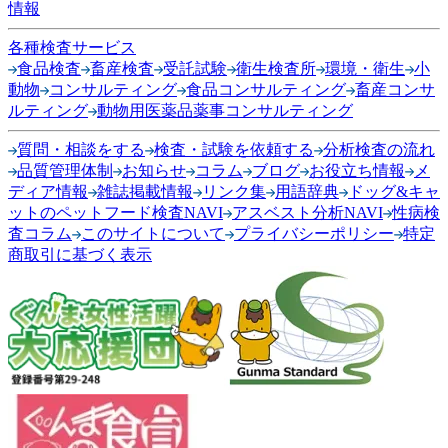
情報
各種検査サービス
食品検査
畜産検査
受託試験
衛生検査所
環境・衛生
小
動物
コンサルティング
食品コンサルティング
畜産コンサ
ルティング
動物用医薬品薬事コンサルティング
質問・相談をする
検査・試験を依頼する
分析検査の流れ
品質管理体制
お知らせ
コラム
ブログ
お役立ち情報
メ
ディア情報
雑誌掲載情報
リンク集
用語辞典
ドッグ&キャ
ットのペットフード検査NAVI
アスベスト分析NAVI
性病検
査コラム
このサイトについて
プライバシーポリシー
特定
商取引に基づく表示