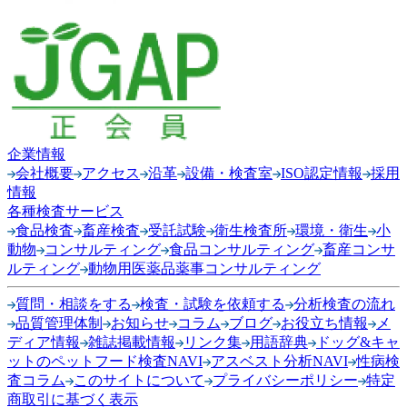
企業情報
会社概要
アクセス
沿革
設備・検査室
ISO認定情報
採用
情報
各種検査サービス
食品検査
畜産検査
受託試験
衛生検査所
環境・衛生
小
動物
コンサルティング
食品コンサルティング
畜産コンサ
ルティング
動物用医薬品薬事コンサルティング
質問・相談をする
検査・試験を依頼する
分析検査の流れ
品質管理体制
お知らせ
コラム
ブログ
お役立ち情報
メ
ディア情報
雑誌掲載情報
リンク集
用語辞典
ドッグ&キャ
ットのペットフード検査NAVI
アスベスト分析NAVI
性病検
査コラム
このサイトについて
プライバシーポリシー
特定
商取引に基づく表示