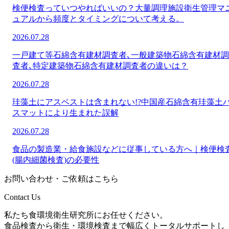
検便検査っていつやればいいの？大量調理施設衛生管理マ
ュアルから頻度とタイミングについて考える。
2026.07.28
一戸建て等石綿含有建材調査者､一般建築物石綿含有建材調
査者､特定建築物石綿含有建材調査者の違いは？
2026.07.28
珪藻土にアスベストは含まれない!?中国産石綿含有珪藻土
スマットにより生まれた誤解
2026.07.28
食品の製造業・給食施設などに従事している方へ｜検便検
(腸内細菌検査)の必要性
お問い合わせ・ご依頼はこちら
Contact Us
私たち食環境衛生研究所にお任せください。
食品検査から衛生・環境検査まで幅広くトータルサポートし