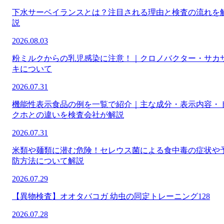
下水サーベイランスとは？注目される理由と検査の流れを
説
2026.08.03
粉ミルクからの乳児感染に注意！｜クロノバクター・サカ
キについて
2026.07.31
機能性表示食品の例を一覧で紹介｜主な成分・表示内容・
クホとの違いを検査会社が解説
2026.07.31
米類や麺類に潜む危険！セレウス菌による食中毒の症状や
防方法について解説
2026.07.29
【異物検査】オオタバコガ 幼虫の同定トレーニング128
2026.07.28