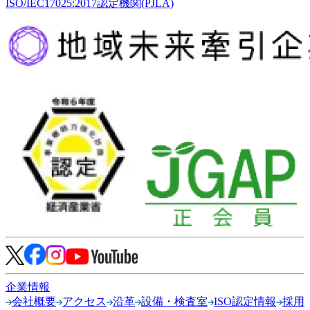
ISO/IEC17025:2017認定機関(PJLA)
企業情報
会社概要
アクセス
沿革
設備・検査室
ISO認定情報
採用