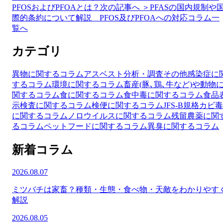
PFOSおよびPFOAとは？
次の記事へ ＞
PFASの国内規制や
際的条約について解説 PFOS及びPFOAへの対応
コラム一
覧へ
カテゴリ
異物に関するコラム
アスベスト分析・調査
その他
感染症に
するコラム
環境に関するコラム
畜産(豚､鶏､牛など)や動物
関するコラム
食に関するコラム
食中毒に関するコラム
食品
示検査に関するコラム
検便に関するコラム
JFS-B規格
カビ毒
に関するコラム
ノロウイルスに関するコラム
残留農薬に関
るコラム
ペットフードに関するコラム
異臭に関するコラム
新着コラム
2026.08.07
ミツバチは家畜？種類・生態・食べ物・天敵をわかりやす
解説
2026.08.05