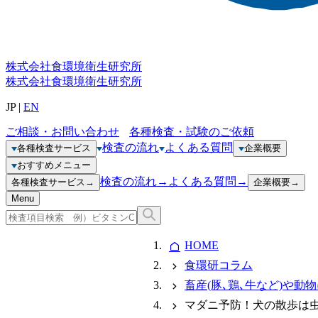
株式会社
食環境衛生研究所
株式会社
食環境衛生研究所
JP
|
EN
ご相談・お問い合わせ
各種検査・試験のご依頼
検査の流れ
よくある質問
各種検査サービス
企業概要
おすすめメニュー
検査の流れ
→
よくある質問
→
各種検査サービス
→
企業概要
→
Menu
HOME
食環研コラム
畜産(豚､鶏､牛など)や動
マダニ予防！犬の散歩は虫