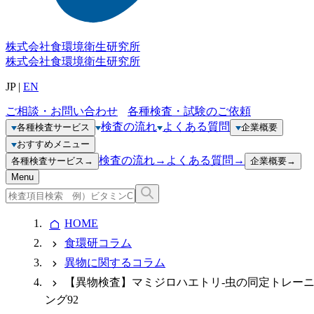
株式会社
食環境衛生研究所
株式会社
食環境衛生研究所
JP
|
EN
ご相談・お問い合わせ
各種検査・試験のご依頼
検査の流れ
よくある質問
各種検査サービス
企業概要
おすすめメニュー
検査の流れ
→
よくある質問
→
各種検査サービス
→
企業概要
→
Menu
HOME
食環研コラム
異物に関するコラム
【異物検査】マミジロハエトリ-虫の同定トレー
ング92