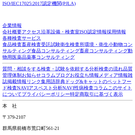
株式会社
食環境衛生研究所
ISO/IEC17025:2017認定機関(PJLA)
企業情報
会社概要
アクセス
沿革
設備・検査室
ISO認定情報
採用情報