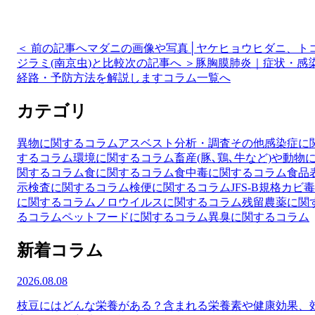
＜ 前の記事へ
マダニの画像や写真│ヤケヒョウヒダニ、ト
ジラミ(南京虫)と比較
次の記事へ ＞
豚胸膜肺炎｜症状・感
経路・予防方法を解説します
コラム一覧へ
カテゴリ
異物に関するコラム
アスベスト分析・調査
その他
感染症に
するコラム
環境に関するコラム
畜産(豚､鶏､牛など)や動物
関するコラム
食に関するコラム
食中毒に関するコラム
食品
示検査に関するコラム
検便に関するコラム
JFS-B規格
カビ毒
に関するコラム
ノロウイルスに関するコラム
残留農薬に関
るコラム
ペットフードに関するコラム
異臭に関するコラム
新着コラム
2026.08.08
枝豆にはどんな栄養がある？含まれる栄養素や健康効果、