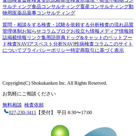
ISO/IEC17025:2017認定機関(PJLA)
企業情報
会社概要
アクセス
沿革
設備・検査室
ISO認定情報
採用情報
各種検査サービス
食品検査
畜産検査
受託試験
衛生検査所
環境・衛生
小動物
コン
サルティング
食品コンサルティング
畜産コンサルティング
動
物用医薬品薬事コンサルティング
質問・相談をする
検査・試験を依頼する
分析検査の流れ
品質
管理体制
お知らせ
コラム
ブログ
お役立ち情報
メディア情報
雑
誌掲載情報
リンク集
用語辞典
ドッグ&キャットのペットフー