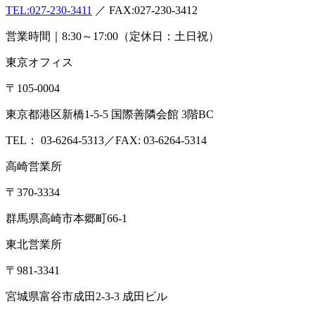
各種検査サービス
食品検査
畜産検査
受託試験
衛生検査所
環境・衛生
小動物
コン
サルティング
食品コンサルティング
畜産コンサルティング
動
物用医薬品薬事コンサルティング
質問・相談をする
検査・試験を依頼する
分析検査の流れ
品質
管理体制
お知らせ
コラム
ブログ
お役立ち情報
メディア情報
雑
誌掲載情報
リンク集
用語辞典
ドッグ&キャットのペットフー
ド検査NAVI
アスベスト分析NAVI
性病検査コラム
このサイト
について
プライバシーポリシー
特定商取引に基づく表示
本 社
〒379-2107
群馬県前橋市荒口町561-21
TEL:
027-230-3411
／ FAX:027-230-3412
営業時間｜8:30～17:00（定休日：土日祝）
東京オフィス