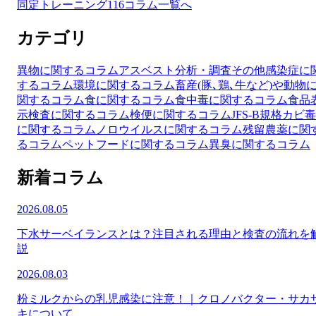
同定トレーニング116
コラム一覧へ
カテゴリ
異物に関するコラム
アスベスト分析・調査
その他
感染症に
するコラム
環境に関するコラム
畜産(豚､鶏､牛など)や動物
関するコラム
食に関するコラム
食中毒に関するコラム
食品
示検査に関するコラム
検便に関するコラム
JFS-B規格
カビ毒
に関するコラム
ノロウイルスに関するコラム
残留農薬に関
るコラム
ペットフードに関するコラム
異臭に関するコラム
新着コラム
2026.08.05
下水サーベイランスとは？注目される理由と検査の流れを
説
2026.08.03
粉ミルクからの乳児感染に注意！｜クロノバクター・サカ
キについて