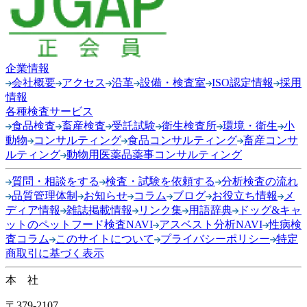
企業情報
会社概要
アクセス
沿革
設備・検査室
ISO認定情報
採用
情報
各種検査サービス
食品検査
畜産検査
受託試験
衛生検査所
環境・衛生
小
動物
コンサルティング
食品コンサルティング
畜産コンサ
ルティング
動物用医薬品薬事コンサルティング
質問・相談をする
検査・試験を依頼する
分析検査の流れ
品質管理体制
お知らせ
コラム
ブログ
お役立ち情報
メ
ディア情報
雑誌掲載情報
リンク集
用語辞典
ドッグ&キャ
ットのペットフード検査NAVI
アスベスト分析NAVI
性病検
査コラム
このサイトについて
プライバシーポリシー
特定
商取引に基づく表示
本 社
〒379-2107