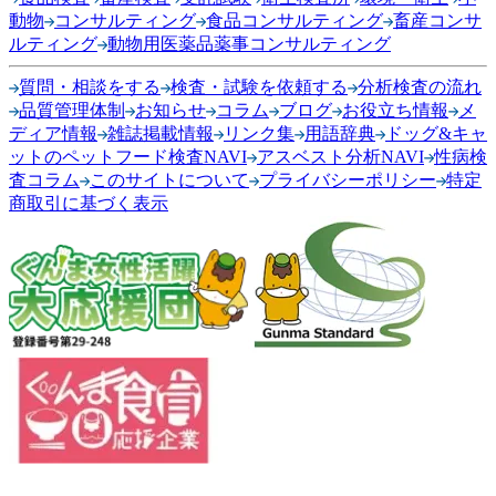
動物
コンサルティング
食品コンサルティング
畜産コンサ
ルティング
動物用医薬品薬事コンサルティング
質問・相談をする
検査・試験を依頼する
分析検査の流れ
品質管理体制
お知らせ
コラム
ブログ
お役立ち情報
メ
ディア情報
雑誌掲載情報
リンク集
用語辞典
ドッグ&キャ
ットのペットフード検査NAVI
アスベスト分析NAVI
性病検
査コラム
このサイトについて
プライバシーポリシー
特定
商取引に基づく表示