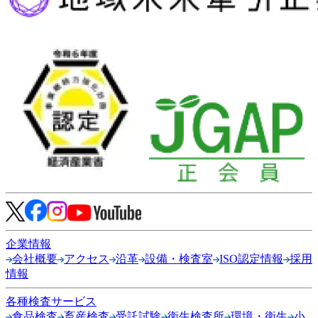
企業情報
会社概要
アクセス
沿革
設備・検査室
ISO認定情報
採用
情報
各種検査サービス
食品検査
畜産検査
受託試験
衛生検査所
環境・衛生
小