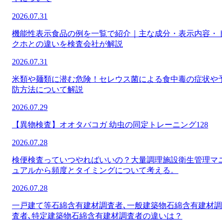
2026.07.31
機能性表示食品の例を一覧で紹介｜主な成分・表示内容・
クホとの違いを検査会社が解説
2026.07.31
米類や麺類に潜む危険！セレウス菌による食中毒の症状や
防方法について解説
2026.07.29
【異物検査】オオタバコガ 幼虫の同定トレーニング128
2026.07.28
検便検査っていつやればいいの？大量調理施設衛生管理マ
ュアルから頻度とタイミングについて考える。
2026.07.28
一戸建て等石綿含有建材調査者､一般建築物石綿含有建材調
査者､特定建築物石綿含有建材調査者の違いは？