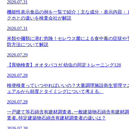
2026.07.31
機能性表示食品の例を一覧で紹介｜主な成分・表示内容・
クホとの違いを検査会社が解説
2026.07.31
米類や麺類に潜む危険！セレウス菌による食中毒の症状や
防方法について解説
2026.07.29
【異物検査】オオタバコガ 幼虫の同定トレーニング128
2026.07.28
検便検査っていつやればいいの？大量調理施設衛生管理マ
ュアルから頻度とタイミングについて考える。
2026.07.28
一戸建て等石綿含有建材調査者､一般建築物石綿含有建材調
査者､特定建築物石綿含有建材調査者の違いは？
2026.07.28