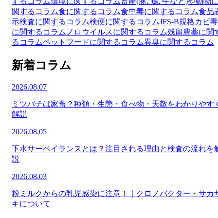
するコラム
環境に関するコラム
畜産(豚､鶏､牛など)や動物
関するコラム
食に関するコラム
食中毒に関するコラム
食品
示検査に関するコラム
検便に関するコラム
JFS-B規格
カビ毒
に関するコラム
ノロウイルスに関するコラム
残留農薬に関
るコラム
ペットフードに関するコラム
異臭に関するコラム
新着コラム
2026.08.07
ミツバチは家畜？種類・生態・食べ物・天敵をわかりやす
解説
2026.08.05
下水サーベイランスとは？注目される理由と検査の流れを
説
2026.08.03
粉ミルクからの乳児感染に注意！｜クロノバクター・サカ
キについて