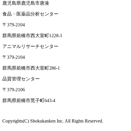
株式会社
食環境衛生研究所
ISO/IEC17025:2017認定機関(PJLA)
企業情報
会社概要
アクセス
沿革
設備・検査室
ISO認定情報
採用情報
各種検査サービス
食品検査
畜産検査
受託試験
衛生検査所
環境・衛生
小動物
コン
サルティング
食品コンサルティング
畜産コンサルティング
動
物用医薬品薬事コンサルティング
質問・相談をする
検査・試験を依頼する
分析検査の流れ
品質
管理体制
お知らせ
コラム
ブログ
お役立ち情報
メディア情報
雑
誌掲載情報
リンク集
用語辞典
ドッグ&キャットのペットフー
ド検査NAVI
アスベスト分析NAVI
性病検査コラム
このサイト
について
プライバシーポリシー
特定商取引に基づく表示