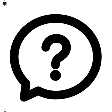
東北営業所
〒981-3341
宮城県富谷市成田2-3-3 成田ビル
TEL: 022-342-9614／FAX: 022-342-9615
西日本営業所
〒790-0925
愛媛県松山市鷹子町
鹿児島駐在所
〒890-0081
鹿児島県鹿児島市唐湊
食品・医薬品分析センター
〒379-2104
群馬県前橋市西大室町1228-1