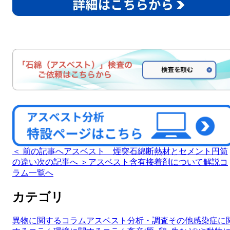
＜ 前の記事へ
アスベスト 煙突石綿断熱材とセメント円筒
の違い
次の記事へ ＞
アスベスト含有接着剤について解説
コ
ラム一覧へ
カテゴリ
異物に関するコラム
アスベスト分析・調査
その他
感染症に