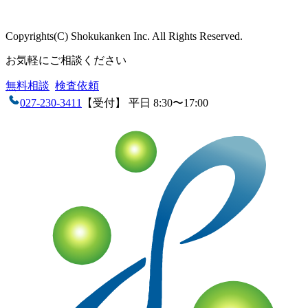
企業情報
会社概要
アクセス
沿革
設備・検査室
ISO認定情報
採用
情報
各種検査サービス
食品検査
畜産検査
受託試験
衛生検査所
環境・衛生
小
動物
コンサルティング
食品コンサルティング
畜産コンサ
ルティング
動物用医薬品薬事コンサルティング
質問・相談をする
検査・試験を依頼する
分析検査の流れ