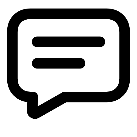
本 社
〒379-2107
群馬県前橋市荒口町561-21
TEL:
027-230-3411
／ FAX:027-230-3412
営業時間｜8:30～17:00（定休日：土日祝）
東京オフィス
〒105-0004
東京都港区新橋1-5-5 国際善隣会館 3階BC
TEL： 03-6264-5313／FAX: 03-6264-5314
高崎営業所
〒370-3334
群馬県高崎市本郷町66-1