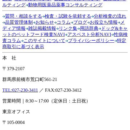
ルティング
動物用医薬品薬事コンサルティング
質問・相談をする
検査・試験を依頼する
分析検査の流れ
品質管理体制
お知らせ
コラム
ブログ
お役立ち情報
メ
ディア情報
雑誌掲載情報
リンク集
用語辞典
ドッグ&キャ
ットのペットフード検査NAVI
アスベスト分析NAVI
性病検
査コラム
このサイトについて
プライバシーポリシー
特定
商取引に基づく表示
本 社
〒379-2107
群馬県前橋市荒口町561-21
TEL:
027-230-3411
／ FAX:027-230-3412
営業時間｜8:30～17:00（定休日：土日祝）
東京オフィス
〒105-0004