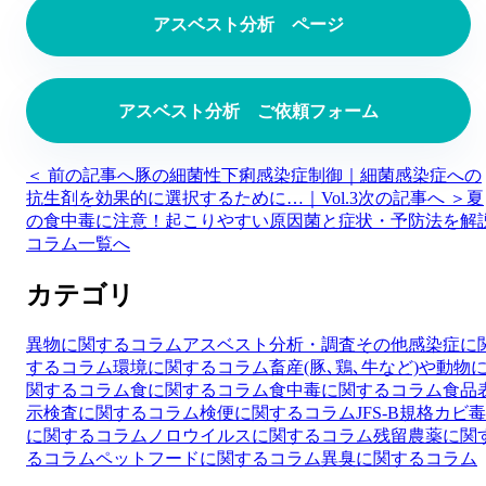
アスベスト分析 ページ
アスベスト分析 ご依頼フォーム
＜ 前の記事へ
豚の細菌性下痢感染症制御｜細菌感染症への
抗生剤を効果的に選択するために…｜Vol.3
次の記事へ ＞
夏
の食中毒に注意！起こりやすい原因菌と症状・予防法を解
コラム一覧へ
カテゴリ
異物に関するコラム
アスベスト分析・調査
その他
感染症に
するコラム
環境に関するコラム
畜産(豚､鶏､牛など)や動物
関するコラム
食に関するコラム
食中毒に関するコラム
食品
示検査に関するコラム
検便に関するコラム
JFS-B規格
カビ毒
に関するコラム
ノロウイルスに関するコラム
残留農薬に関
るコラム
ペットフードに関するコラム
異臭に関するコラム