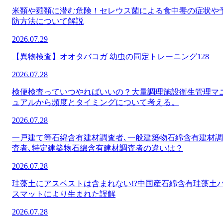
米類や麺類に潜む危険！セレウス菌による食中毒の症状や
防方法について解説
2026.07.29
【異物検査】オオタバコガ 幼虫の同定トレーニング128
2026.07.28
検便検査っていつやればいいの？大量調理施設衛生管理マ
ュアルから頻度とタイミングについて考える。
2026.07.28
一戸建て等石綿含有建材調査者､一般建築物石綿含有建材調
査者､特定建築物石綿含有建材調査者の違いは？
2026.07.28
珪藻土にアスベストは含まれない!?中国産石綿含有珪藻土
スマットにより生まれた誤解
2026.07.28