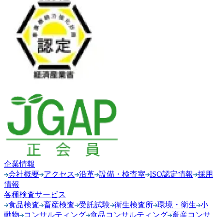
企業情報
会社概要
アクセス
沿革
設備・検査室
ISO認定情報
採用
情報
各種検査サービス
食品検査
畜産検査
受託試験
衛生検査所
環境・衛生
小
動物
コンサルティング
食品コンサルティング
畜産コンサ