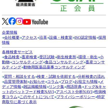
企業情報
会社概要
アクセス
沿革
設備・検査室
ISO認定情報
採用
情報
各種検査サービス
食品検査
畜産検査
受託試験
衛生検査所
環境・衛生
小
動物
コンサルティング
食品コンサルティング
畜産コンサ
ルティング
動物用医薬品薬事コンサルティング
質問・相談をする
検査・試験を依頼する
分析検査の流れ
品質管理体制
お知らせ
コラム
ブログ
お役立ち情報
メ
ディア情報
雑誌掲載情報
リンク集
用語辞典
ドッグ&キャ
ットのペットフード検査NAVI
アスベスト分析NAVI
性病検
査コラム
このサイトについて
プライバシーポリシー
特定
商取引に基づく表示