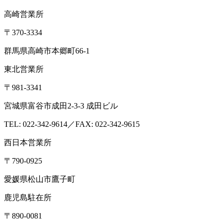
企業情報
会社概要
アクセス
沿革
設備・検査室
ISO認定情報
採用
情報
各種検査サービス
食品検査
畜産検査
受託試験
衛生検査所
環境・衛生
小
動物
コンサルティング
食品コンサルティング
畜産コンサ
ルティング
動物用医薬品薬事コンサルティング
質問・相談をする
検査・試験を依頼する
分析検査の流れ
品質管理体制
お知らせ
コラム
ブログ
お役立ち情報
メ
ディア情報
雑誌掲載情報
リンク集
用語辞典
ドッグ&キャ
ットのペットフード検査NAVI
アスベスト分析NAVI
性病検
査コラム
このサイトについて
プライバシーポリシー
特定
商取引に基づく表示
本 社