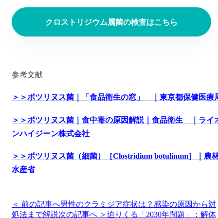
クロストリジウム属菌の検査はこちら
参考文献
＞＞ボツリヌス菌｜「食品衛生の窓」 ｜東京都保健医療
＞＞ボツリヌス菌｜食中毒の原因解説｜食品衛生 ｜ライ
ンハイジーン株式会社
＞＞ボツリヌス菌（細菌）［Clostridium botulinum］｜農
水産省
＜ 前の記事へ
男性のクラミジア症状は？感染の原因から対
処法まで解説
次の記事へ ＞
迫りくる「2030年問題」：解体