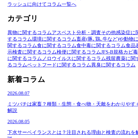
ラッシュに向けて
コラム一覧へ
カテゴリ
異物に関するコラム
アスベスト分析・調査
その他
感染症に
するコラム
環境に関するコラム
畜産(豚､鶏､牛など)や動物
関するコラム
食に関するコラム
食中毒に関するコラム
食品
示検査に関するコラム
検便に関するコラム
JFS-B規格
カビ毒
に関するコラム
ノロウイルスに関するコラム
残留農薬に関
るコラム
ペットフードに関するコラム
異臭に関するコラム
新着コラム
2026.08.07
ミツバチは家畜？種類・生態・食べ物・天敵をわかりやす
解説
2026.08.05
下水サーベイランスとは？注目される理由と検査の流れを