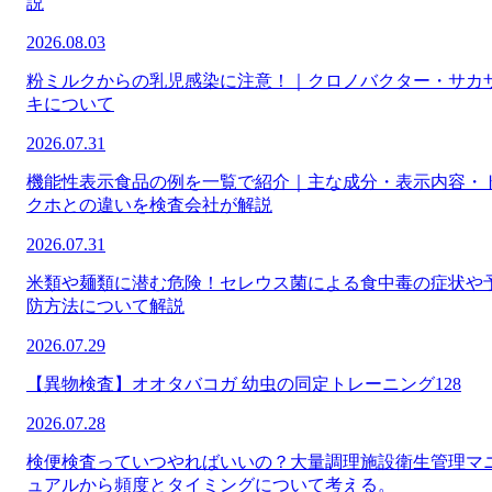
説
2026.08.03
粉ミルクからの乳児感染に注意！｜クロノバクター・サカ
キについて
2026.07.31
機能性表示食品の例を一覧で紹介｜主な成分・表示内容・
クホとの違いを検査会社が解説
2026.07.31
米類や麺類に潜む危険！セレウス菌による食中毒の症状や
防方法について解説
2026.07.29
【異物検査】オオタバコガ 幼虫の同定トレーニング128
2026.07.28
検便検査っていつやればいいの？大量調理施設衛生管理マ
ュアルから頻度とタイミングについて考える。