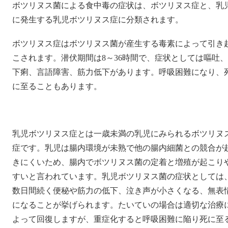
ボツリヌス菌による食中毒の症状は、ボツリヌス症と、乳
に発生する乳児ボツリヌス症に分類されます。
ボツリヌス症はボツリヌス菌が産生する毒素によって引き
こされます。潜伏期間は8～36時間で、症状としては嘔吐、
下痢、言語障害、筋力低下があります。呼吸困難になり、
に至ることもあります。
乳児ボツリヌス症とは一歳未満の乳児にみられるボツリヌ
症です。乳児は腸内環境が未熟で他の腸内細菌との競合が
きにくいため、腸内でボツリヌス菌の定着と増殖が起こり
すいと言われています。乳児ボツリヌス菌の症状としては
数日間続く便秘や筋力の低下、泣き声が小さくなる、無表
になることが挙げられます。たいていの場合は適切な治療
よって回復しますが、重症化すると呼吸困難に陥り死に至