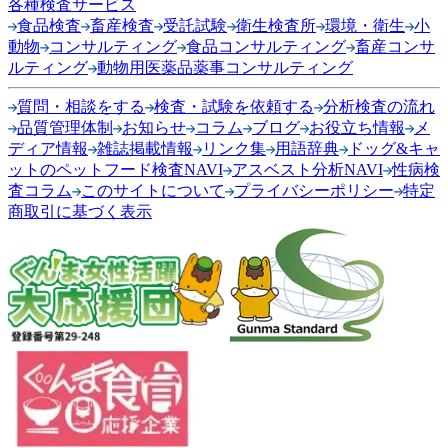
各種検査サービス
食品検査
畜産検査
受託試験
衛生検査所
環境・衛生
小
動物
コンサルティング
食品コンサルティング
畜産コンサ
ルティング
動物用医薬品薬事コンサルティング
質問・相談をする
検査・試験を依頼する
分析検査の流れ
品質管理体制
お知らせ
コラム
ブログ
お役立ち情報
メ
ディア情報
雑誌掲載情報
リンク集
用語辞典
ドッグ&キャ
ットのペットフード検査NAVI
アスベスト分析NAVI
性病検
査コラム
このサイトについて
プライバシーポリシー
特定
商取引に基づく表示