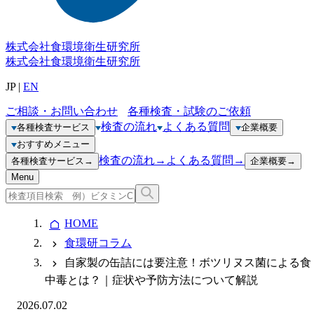
株式会社
食環境衛生研究所
株式会社
食環境衛生研究所
JP
|
EN
ご相談・お問い合わせ
各種検査・試験のご依頼
検査の流れ
よくある質問
各種検査サービス
企業概要
おすすめメニュー
検査の流れ
→
よくある質問
→
各種検査サービス
→
企業概要
→
Menu
HOME
食環研コラム
自家製の缶詰には要注意！ボツリヌス菌による食
中毒とは？｜症状や予防方法について解説
2026.07.02