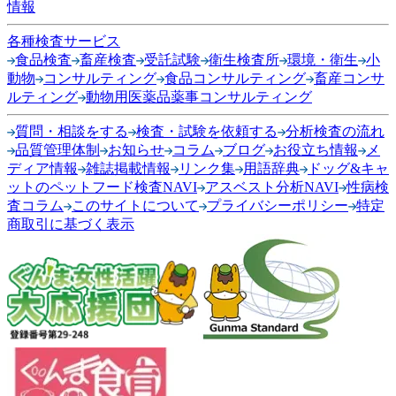
情報
各種検査サービス
食品検査
畜産検査
受託試験
衛生検査所
環境・衛生
小
動物
コンサルティング
食品コンサルティング
畜産コンサ
ルティング
動物用医薬品薬事コンサルティング
質問・相談をする
検査・試験を依頼する
分析検査の流れ
品質管理体制
お知らせ
コラム
ブログ
お役立ち情報
メ
ディア情報
雑誌掲載情報
リンク集
用語辞典
ドッグ&キャ
ットのペットフード検査NAVI
アスベスト分析NAVI
性病検
査コラム
このサイトについて
プライバシーポリシー
特定
商取引に基づく表示