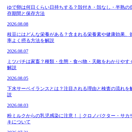
ゆで卵は何日くらい日持ちする？殻付き・殻なし・半熟の
存期間と保存方法
2026.08.08
枝豆にはどんな栄養がある？含まれる栄養素や健康効果、
率よく摂る方法を解説
2026.08.07
ミツバチは家畜？種類・生態・食べ物・天敵をわかりやす
解説
2026.08.05
下水サーベイランスとは？注目される理由と検査の流れを
説
2026.08.03
粉ミルクからの乳児感染に注意！｜クロノバクター・サカ
キについて