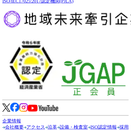
ISO/IEC17025:2017認定機関(PJLA)
企業情報
会社概要
アクセス
沿革
設備・検査室
ISO認定情報
採用