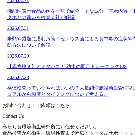
2026.07.31
機能性表示食品の例を一覧で紹介｜主な成分・表示内容・
クホとの違いを検査会社が解説
2026.07.31
米類や麺類に潜む危険！セレウス菌による食中毒の症状や
防方法について解説
2026.07.29
【異物検査】オオタバコガ 幼虫の同定トレーニング128
2026.07.28
検便検査っていつやればいいの？大量調理施設衛生管理マ
ュアルから頻度とタイミングについて考える。
お問い合わせ・ご依頼はこちら
Contact Us
私たち食環境衛生研究所にお任せください。
食品検査から衛生・環境検査まで幅広くトータルサポートし