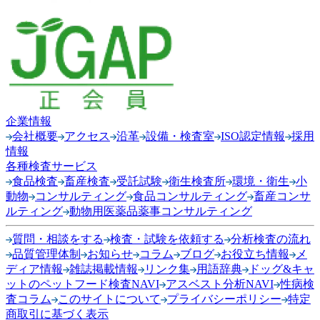
企業情報
会社概要
アクセス
沿革
設備・検査室
ISO認定情報
採用
情報
各種検査サービス
食品検査
畜産検査
受託試験
衛生検査所
環境・衛生
小
動物
コンサルティング
食品コンサルティング
畜産コンサ
ルティング
動物用医薬品薬事コンサルティング
質問・相談をする
検査・試験を依頼する
分析検査の流れ
品質管理体制
お知らせ
コラム
ブログ
お役立ち情報
メ
ディア情報
雑誌掲載情報
リンク集
用語辞典
ドッグ&キャ
ットのペットフード検査NAVI
アスベスト分析NAVI
性病検
査コラム
このサイトについて
プライバシーポリシー
特定
商取引に基づく表示