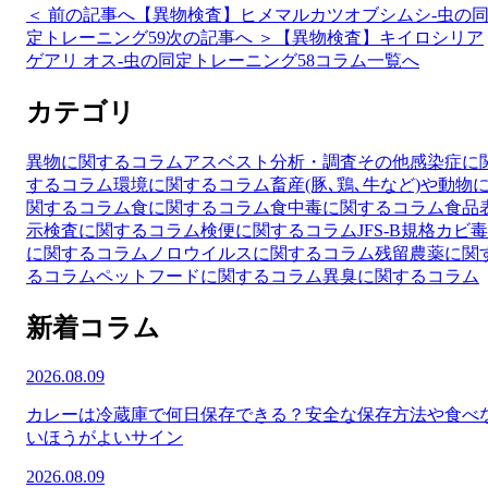
＜ 前の記事へ
【異物検査】ヒメマルカツオブシムシ-虫の
定トレーニング59
次の記事へ ＞
【異物検査】キイロシリア
ゲアリ オス-虫の同定トレーニング58
コラム一覧へ
カテゴリ
異物に関するコラム
アスベスト分析・調査
その他
感染症に
するコラム
環境に関するコラム
畜産(豚､鶏､牛など)や動物
関するコラム
食に関するコラム
食中毒に関するコラム
食品
示検査に関するコラム
検便に関するコラム
JFS-B規格
カビ毒
に関するコラム
ノロウイルスに関するコラム
残留農薬に関
るコラム
ペットフードに関するコラム
異臭に関するコラム
新着コラム
2026.08.09
カレーは冷蔵庫で何日保存できる？安全な保存方法や食べ
いほうがよいサイン
2026.08.09