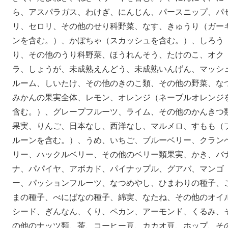
ら、アスパラガス、わけぎ、にんじん、パースニップ、パ
リ、セロリ、その他のせり科野菜、なす、きゅうり（ガー
ンを含む。）、かぼちゃ（スカッシュを含む。）、しろう
り、その他のうり科野菜、ほうれんそう、たけのこ、オク
ラ、しょうが、未成熟えんどう、未成熟いんげん、マッシ
ルーム、しいたけ、その他のきのこ類、その他の野菜、な
みかんの果実全体、レモン、オレンジ（ネーブルオレンジ
含む。）、グレープフルーツ、ライム、その他のかんきつ
果実、りんご、日本なし、西洋なし、マルメロ、すもも（
ルーンを含む。）、うめ、いちご、ブルーベリー、クラン
リー、ハックルベリー、その他のベリー類果実、かき、バ
ナ、パパイヤ、アボカド、パイナップル、グアバ、マンゴ
ー、パッションフルーツ、なつめやし、ひまわりの種子、
まの種子、べにばなの種子、綿実、なたね、その他のオイ
シード、ぎんなん、くり、ペカン、アーモンド、くるみ、
の他のナッツ類、茶、コーヒー豆、カカオ豆、ホップ、そ