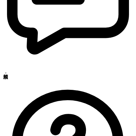
東北営業所
〒981-3341
宮城県富谷市成田2-3-3 成田ビル
TEL: 022-342-9614／FAX: 022-342-9615
西日本営業所
〒790-0925
愛媛県松山市鷹子町
鹿児島駐在所
〒890-0081
鹿児島県鹿児島市唐湊
食品・医薬品分析センター
〒379-2104