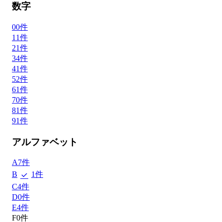
数字
0
0
件
1
1
件
2
1
件
3
4
件
4
1
件
5
2
件
6
1
件
7
0
件
8
1
件
9
1
件
アルファベット
A
7
件
B
1
件
C
4
件
D
0
件
E
4
件
F
0
件