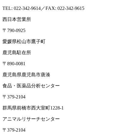
株式会社
食環境衛生研究所
ISO/IEC17025:2017認定機関(PJLA)
企業情報
会社概要
アクセス
沿革
設備・検査室
ISO認定情報
採用情報
各種検査サービス
食品検査
畜産検査
受託試験
衛生検査所
環境・衛生
小動物
コン
サルティング
食品コンサルティング
畜産コンサルティング
動
物用医薬品薬事コンサルティング
質問・相談をする
検査・試験を依頼する
分析検査の流れ
品質
管理体制
お知らせ
コラム
ブログ
お役立ち情報
メディア情報
雑
誌掲載情報
リンク集
用語辞典
ドッグ&キャットのペットフー
ド検査NAVI
アスベスト分析NAVI
性病検査コラム
このサイト
について
プライバシーポリシー
特定商取引に基づく表示