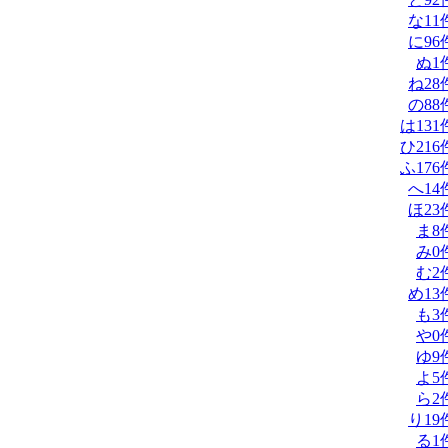
な
11
に
96
ぬ
1
ね
28
の
88
は
131
ひ
216
ふ
176
へ
14
ほ
23
ま
8
み
0
む
2
め
13
も
3
や
0
ゆ
9
よ
5
ら
2
り
19
る
1