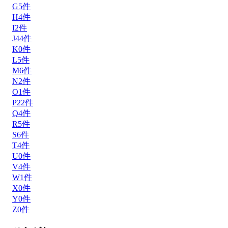
G
5
件
H
4
件
I
2
件
J
44
件
K
0
件
L
5
件
M
6
件
N
2
件
O
1
件
P
22
件
Q
4
件
R
5
件
S
6
件
T
4
件
U
0
件
V
4
件
W
1
件
X
0
件
Y
0
件
Z
0
件