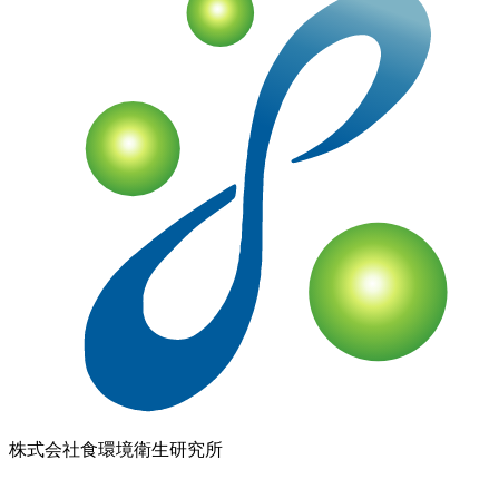
企業情報
会社概要
アクセス
沿革
設備・検査室
ISO認定情報
採用
情報
各種検査サービス
食品検査
畜産検査
受託試験
衛生検査所
環境・衛生
小
動物
コンサルティング
食品コンサルティング
畜産コンサ
ルティング
動物用医薬品薬事コンサルティング
質問・相談をする
検査・試験を依頼する
分析検査の流れ
品質管理体制
お知らせ
コラム
ブログ
お役立ち情報
メ
ディア情報
雑誌掲載情報
リンク集
用語辞典
ドッグ&キャ
ットのペットフード検査NAVI
アスベスト分析NAVI
性病検
査コラム
このサイトについて
プライバシーポリシー
特定
商取引に基づく表示