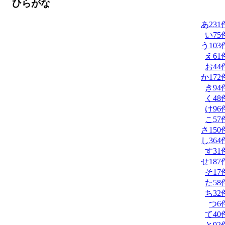
ひらがな
あ
231
い
75
う
103
え
61
お
44
か
172
き
94
く
48
け
96
こ
57
さ
150
し
364
す
31
せ
187
そ
17
た
58
ち
32
つ
6
て
40
と
92