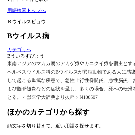
用語検索トップへ
Ｂウイルスビョウ
Bウイルス病
カテゴリへ
Bういるすびょう
東南アジアのマカカ属のアカゲ猿やカニクイ猿を宿主とす
ヘルペスウイルス科のBウイルスが異種動物である人に感
して起こる重篤な疾患で、急性上行性脊髄炎、急性脳炎、
よび脳脊髄炎などの症状を呈し、多くの場合、死への転帰
とる。＜獣医学大辞典より抜粋＞N100507
ほかのカテゴリから探す
頭文字を切り替えて、近い用語を探せます。