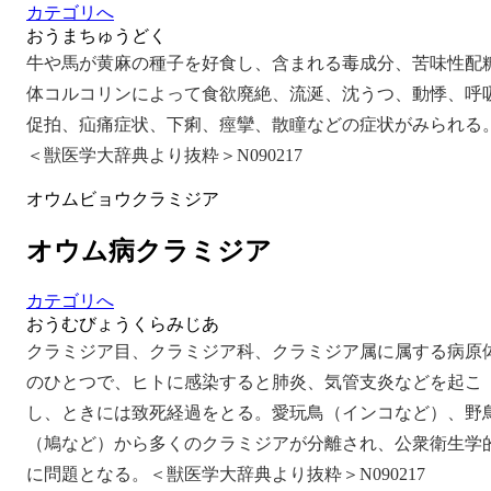
カテゴリへ
おうまちゅうどく
牛や馬が黄麻の種子を好食し、含まれる毒成分、苦味性配
体コルコリンによって食欲廃絶、流涎、沈うつ、動悸、呼
促拍、疝痛症状、下痢、痙攣、散瞳などの症状がみられる
＜獣医学大辞典より抜粋＞N090217
オウムビョウクラミジア
オウム病クラミジア
カテゴリへ
おうむびょうくらみじあ
クラミジア目、クラミジア科、クラミジア属に属する病原
のひとつで、ヒトに感染すると肺炎、気管支炎などを起こ
し、ときには致死経過をとる。愛玩鳥（インコなど）、野
（鳩など）から多くのクラミジアが分離され、公衆衛生学
に問題となる。＜獣医学大辞典より抜粋＞N090217