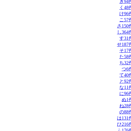
き
94
く
48
け
96
こ
57
さ
150
し
364
す
31
せ
187
そ
17
た
58
ち
32
つ
6
て
40
と
92
な
11
に
96
ぬ
1
ね
28
の
88
は
131
ひ
216
ふ
176