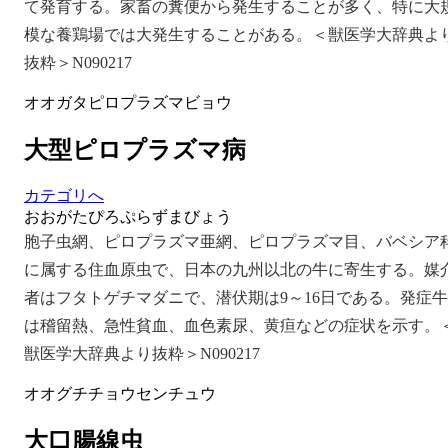
て発育する。家畜の糞便から発生することが多く、特に大
模な養鶏場では大発生することがある。＜獣医学大辞典よ
抜粋＞N090217
オオガタピロプラズマビョウ
大型ピロプラズマ病
カテゴリへ
おおがたぴろぷらずまびょう
胞子虫網、ピロプラズマ亜網、ピロプラズマ目、バベシア
に属する住血原虫で、日本の九州以北の牛に寄生する。媒
者はフタトゲチマダニで、潜伏期は9～16日である。発症牛
は稽留熱、急性貧血、血色素尿、黄疸などの症状を示す。
獣医学大辞典より抜粋＞N090217
オオグチチョウセンチュウ
大口腸線虫