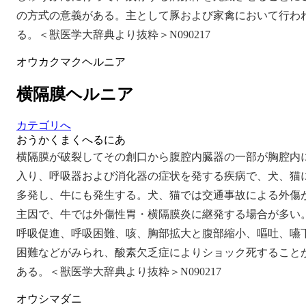
の方式の意義がある。主として豚および家禽において行わ
る。＜獣医学大辞典より抜粋＞N090217
オウカクマクヘルニア
横隔膜ヘルニア
カテゴリへ
おうかくまくへるにあ
横隔膜が破裂してその創口から腹腔内臓器の一部が胸腔内
入り、呼吸器および消化器の症状を発する疾病で、犬、猫
多発し、牛にも発生する。犬、猫では交通事故による外傷
主因で、牛では外傷性胃・横隔膜炎に継発する場合が多い
呼吸促進、呼吸困難、咳、胸部拡大と腹部縮小、嘔吐、嚥
困難などがみられ、酸素欠乏症によりショック死すること
ある。＜獣医学大辞典より抜粋＞N090217
オウシマダニ