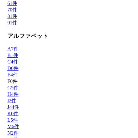
6
1
件
7
0
件
8
1
件
9
1
件
アルファベット
A
7
件
B
1
件
C
4
件
D
0
件
E
4
件
F
0
件
G
5
件
H
4
件
I
2
件
J
44
件
K
0
件
L
5
件
M
6
件
N
2
件