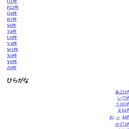
O
1
件
P
22
件
Q
4
件
R
5
件
S
6
件
T
4
件
U
0
件
V
4
件
W
1
件
X
0
件
Y
0
件
Z
0
件
ひらがな
あ
231
い
75
う
103
え
61
お
44
か
172