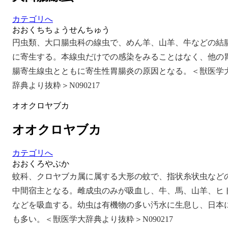
カテゴリへ
おおくちちょうせんちゅう
円虫類、大口腸虫科の線虫で、めん羊、山羊、牛などの結
に寄生する。本線虫だけでの感染をみることはなく、他の
腸寄生線虫とともに寄生性胃腸炎の原因となる。＜獣医学
辞典より抜粋＞N090217
オオクロヤブカ
オオクロヤブカ
カテゴリへ
おおくろやぶか
蚊科、クロヤブカ属に属する大形の蚊で、指状糸状虫など
中間宿主となる。雌成虫のみが吸血し、牛、馬、山羊、ヒ
などを吸血する。幼虫は有機物の多い汚水に生息し、日本
も多い。＜獣医学大辞典より抜粋＞N090217