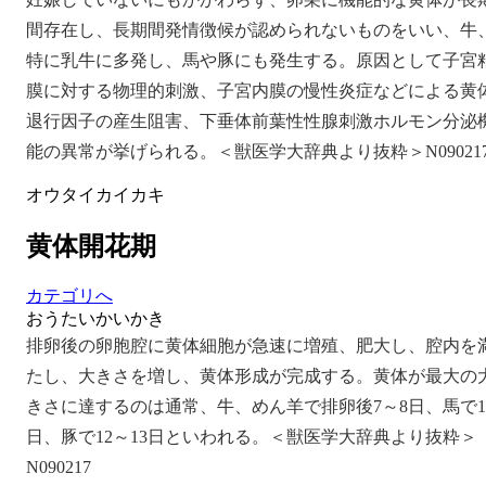
間存在し、長期間発情徴候が認められないものをいい、牛
特に乳牛に多発し、馬や豚にも発生する。原因として子宮
膜に対する物理的刺激、子宮内膜の慢性炎症などによる黄
退行因子の産生阻害、下垂体前葉性性腺刺激ホルモン分泌
能の異常が挙げられる。＜獣医学大辞典より抜粋＞N09021
オウタイカイカキ
黄体開花期
カテゴリへ
おうたいかいかき
排卵後の卵胞腔に黄体細胞が急速に増殖、肥大し、腔内を
たし、大きさを増し、黄体形成が完成する。黄体が最大の
きさに達するのは通常、牛、めん羊で排卵後7～8日、馬で1
日、豚で12～13日といわれる。＜獣医学大辞典より抜粋＞
N090217