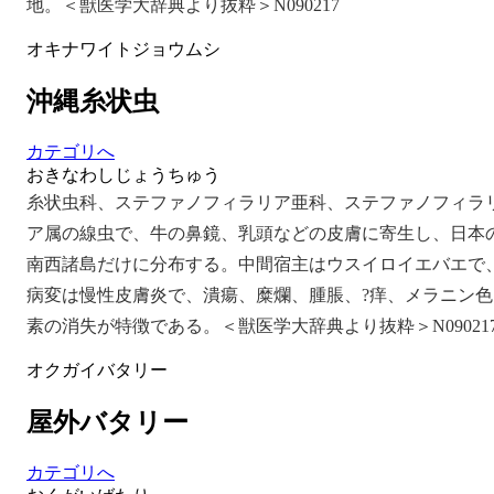
地。＜獣医学大辞典より抜粋＞N090217
オキナワイトジョウムシ
沖縄糸状虫
カテゴリへ
おきなわしじょうちゅう
糸状虫科、ステファノフィラリア亜科、ステファノフィラ
ア属の線虫で、牛の鼻鏡、乳頭などの皮膚に寄生し、日本
南西諸島だけに分布する。中間宿主はウスイロイエバエで
病変は慢性皮膚炎で、潰瘍、糜爛、腫脹、?痒、メラニン色
素の消失が特徴である。＜獣医学大辞典より抜粋＞N09021
オクガイバタリー
屋外バタリー
カテゴリへ