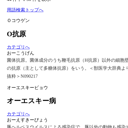
用語検索トップへ
Ｏコウゲン
O抗原
カテゴリへ
おーこうげん
菌体抗原。菌体成分のうち鞭毛抗原（H抗原）以外の細胞
の抗原（主として多糖体抗原）をいう。＜獣医学大辞典よ
抜粋＞N090217
オーエスキービョウ
オーエスキー病
カテゴリへ
おーえすきーびょう
豚ヘルペスウイルスによる感染症で、豚以外の動物も感染