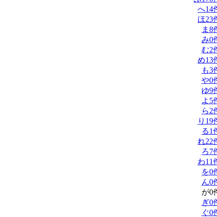
へ
14
ほ
23
ま
8
み
0
む
2
め
13
も
3
や
0
ゆ
9
よ
5
ら
2
り
19
る
1
れ
22
ろ
7
わ
11
を
0
ん
0
が
0
ぎ
0
ぐ
0