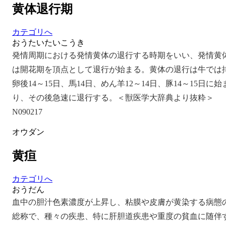
黄体退行期
カテゴリへ
おうたいたいこうき
発情周期における発情黄体の退行する時期をいい、発情黄
は開花期を頂点として退行が始まる。黄体の退行は牛では
卵後14～15日、馬14日、めん羊12～14日、豚14～15日に始
り、その後急速に退行する。＜獣医学大辞典より抜粋＞
N090217
オウダン
黄疸
カテゴリへ
おうだん
血中の胆汁色素濃度が上昇し、粘膜や皮膚が黄染する病態
総称で、種々の疾患、特に肝胆道疾患や重度の貧血に随伴