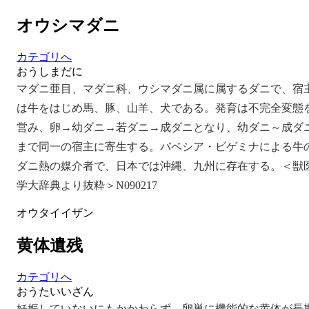
オウシマダニ
カテゴリへ
おうしまだに
マダニ亜目、マダニ科、ウシマダニ属に属するダニで、宿
は牛をはじめ馬、豚、山羊、犬である。発育は不完全変態
営み、卵→幼ダニ→若ダニ→成ダニとなり、幼ダニ～成ダ
まで同一の宿主に寄生する。バベシア・ビゲミナによる牛
ダニ熱の媒介者で、日本では沖縄、九州に存在する。＜獣
学大辞典より抜粋＞N090217
オウタイイザン
黄体遺残
カテゴリへ
おうたいいざん
妊娠していないにもかかわらず、卵巣に機能的な黄体が長