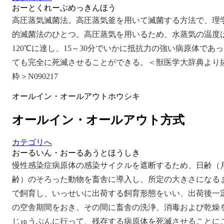
おーとくれーぶめっきんほう
高圧蒸気滅菌法。高圧蒸気釜を用いて滅菌する方法で、理
的滅菌法のひとつ。高圧蒸気を用いるため、水蒸気の温度
120℃に達し、15～30分でいかに抵抗力の強い病原体であっ
ても完全に死滅させることができる。＜獣医学大辞典より
粋＞N090217
オールイン・オールアウトホウシキ
オールイン・オールアウト方式
カテゴリへ
おーるいん・おーるあうとほうしき
慢性感染症病原体の感染サイクルを遮断するため、日齢（
齢）のそろった動物を畜舎に導入し、所定の大きさになる
で飼育し、いっせいに出荷する飼育形態をいい、出荷後一
の空舎期間をおき、その間に畜舎の洗浄、消毒および乾燥
じゅうぶんに行って、残存する病原体を死滅させることに