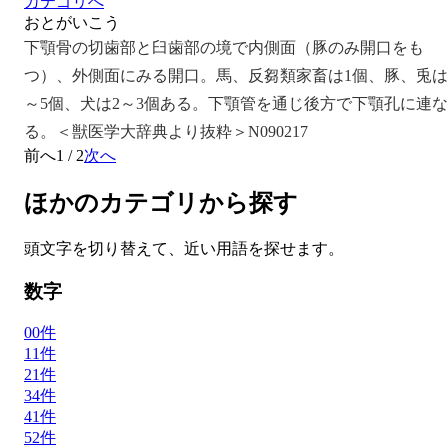
カテゴリへ
おとがいこう
下顎骨の切歯部と臼歯部の境で内側面（豚のみ開口をも
つ）、外側面にみる開口。馬、反芻類家畜は1個、豚、兎は
～5個、犬は2～3個ある。下顎管を通じ後方で下顎孔に連な
る。＜獣医学大辞典より抜粋＞N090217
前へ
1
/
2
次へ
ほかのカテゴリから探す
頭文字を切り替えて、近い用語を探せます。
数字
0
0
件
1
1
件
2
1
件
3
4
件
4
1
件
5
2
件