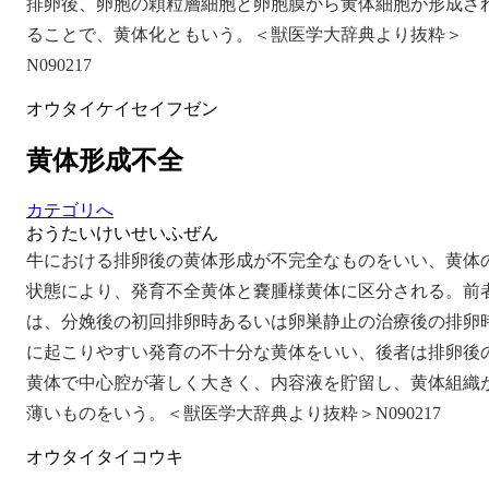
排卵後、卵胞の顆粒層細胞と卵胞膜から黄体細胞が形成さ
ることで、黄体化ともいう。＜獣医学大辞典より抜粋＞
N090217
オウタイケイセイフゼン
黄体形成不全
カテゴリへ
おうたいけいせいふぜん
牛における排卵後の黄体形成が不完全なものをいい、黄体
状態により、発育不全黄体と嚢腫様黄体に区分される。前
は、分娩後の初回排卵時あるいは卵巣静止の治療後の排卵
に起こりやすい発育の不十分な黄体をいい、後者は排卵後
黄体で中心腔が著しく大きく、内容液を貯留し、黄体組織
薄いものをいう。＜獣医学大辞典より抜粋＞N090217
オウタイタイコウキ