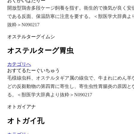
おくがいばたりー
開放型鶏舎多段ケージ飼養を指す。衛生的で換気が良く安
である反面、保温防寒に注意を要する。＜獣医学大辞典よ
抜粋＞N090217
オステルターグイムシ
オステルターグ胃虫
カテゴリへ
おすてるたーぐいちゅう
毛様線虫科、オステルタギア属の線虫で、牛まれにめん羊
どの反芻動物の第四胃に寄生し、寄生虫性胃腸炎の原因と
る。＜獣医学大辞典より抜粋＞N090217
オトガイアナ
オトガイ孔