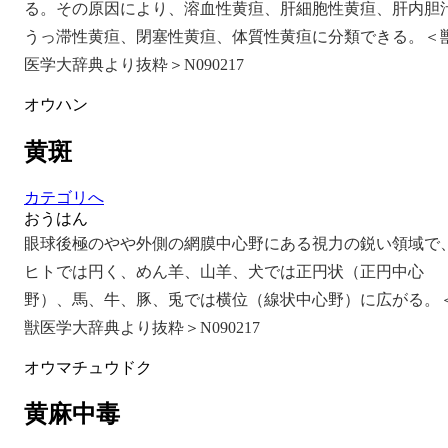
る。その原因により、溶血性黄疸、肝細胞性黄疸、肝内胆
うっ滞性黄疸、閉塞性黄疸、体質性黄疸に分類できる。＜
医学大辞典より抜粋＞N090217
オウハン
黄斑
カテゴリへ
おうはん
眼球後極のやや外側の網膜中心野にある視力の鋭い領域で
ヒトでは円く、めん羊、山羊、犬では正円状（正円中心
野）、馬、牛、豚、兎では横位（線状中心野）に広がる。
獣医学大辞典より抜粋＞N090217
オウマチュウドク
黄麻中毒