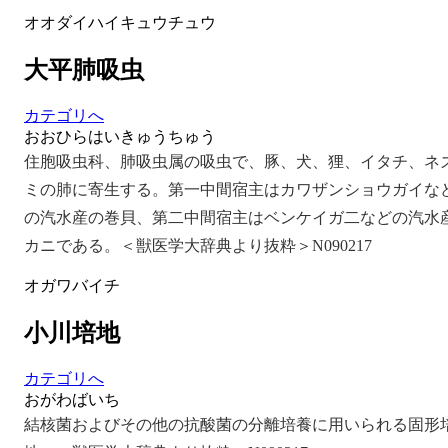
オオダイハイキュウチュウ
大平肺吸虫
カテゴリへ
おおひらはいきゅうちゅう
住胞吸虫科、肺吸虫属の吸虫で、豚、犬、狸、イタチ、ネ
ミの肺に寄生する。第一中間宿主はカワザンショウガイな
の汽水産の巻貝、第二中間宿主はベンケイガ二などの汽水
カニである。＜獣医学大辞典より抜粋＞N090217
オガワバイチ
小川培地
カテゴリへ
おがわばいち
結核菌およびその他の抗酸菌の分離培養に用いられる固形