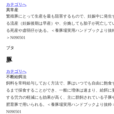
カテゴリへ
異常産
繁殖豚にとって生産を最も阻害するもので、妊娠中に発生
る流産（妊娠後期は早産）や、分娩しても胎子が死亡して
る死産や虚弱仔がある。＜養豚場実用ハンドブックより抜
＞N090501
ブタ
豚
カテゴリへ
不断給餌法
飼料を常時給与しておく方法で、豚はいつでも自由に飽食
るまで採食することができ、一般に増体は速まり、給餌に
する労力の軽減にも効果が高く、主に群飼されている子豚
肥育豚で用いられる。＜養豚場実用ハンドブックより抜粋
N090501