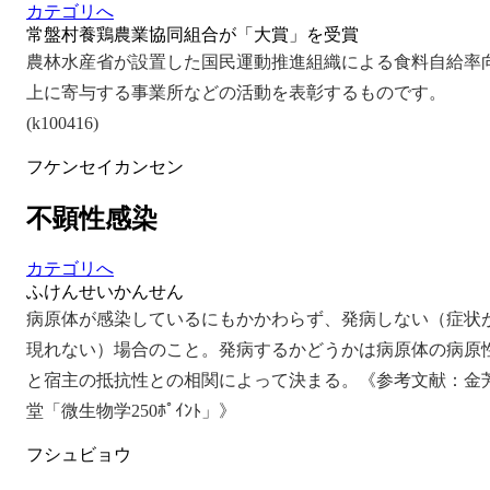
カテゴリへ
常盤村養鶏農業協同組合が「大賞」を受賞
農林水産省が設置した国民運動推進組織による食料自給率
上に寄与する事業所などの活動を表彰するものです。
(k100416)
フケンセイカンセン
不顕性感染
カテゴリへ
ふけんせいかんせん
病原体が感染しているにもかかわらず、発病しない（症状
現れない）場合のこと。発病するかどうかは病原体の病原
と宿主の抵抗性との相関によって決まる。《参考文献：金
堂「微生物学250ﾎﾟｲﾝﾄ」》
フシュビョウ