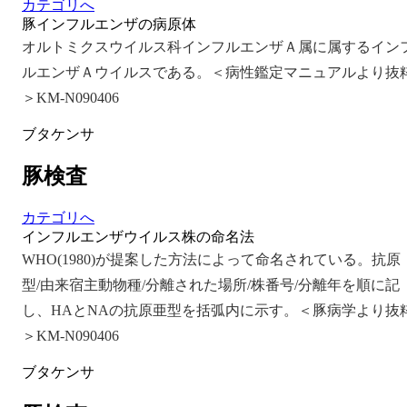
カテゴリへ
豚インフルエンザの病原体
オルトミクスウイルス科インフルエンザＡ属に属するイン
ルエンザＡウイルスである。＜病性鑑定マニュアルより抜
＞KM-N090406
ブタケンサ
豚検査
カテゴリへ
インフルエンザウイルス株の命名法
WHO(1980)が提案した方法によって命名されている。抗原
型/由来宿主動物種/分離された場所/株番号/分離年を順に記
し、HAとNAの抗原亜型を括弧内に示す。＜豚病学より抜
＞KM-N090406
ブタケンサ