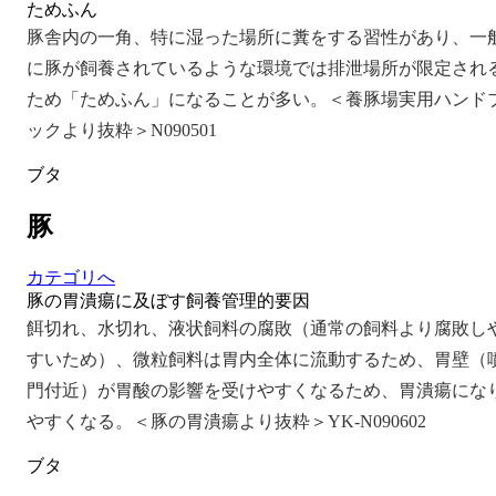
ためふん
豚舎内の一角、特に湿った場所に糞をする習性があり、一
に豚が飼養されているような環境では排泄場所が限定され
ため「ためふん」になることが多い。＜養豚場実用ハンド
ックより抜粋＞N090501
ブタ
豚
カテゴリへ
豚の胃潰瘍に及ぼす飼養管理的要因
餌切れ、水切れ、液状飼料の腐敗（通常の飼料より腐敗し
すいため）、微粒飼料は胃内全体に流動するため、胃壁（
門付近）が胃酸の影響を受けやすくなるため、胃潰瘍にな
やすくなる。＜豚の胃潰瘍より抜粋＞YK-N090602
ブタ