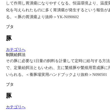
して作用し胃潰瘍になりやすくなる。恒温環境より、温度
化を与えられたものに多く胃潰瘍が発生するという報告が
る。＜豚の胃潰瘍より抜粋＞YK-N090602
ブタ
豚
カテゴリへ
制限給餌法
その豚に必要な1日量の飼料を計量して定時に給与する方法
で、定量給餌法ともいわれ、主に繁殖豚や繁殖用育成豚に
いられる。＜養豚場実用ハンドブックより抜粋＞N090501
ブタ
豚
カテゴリへ