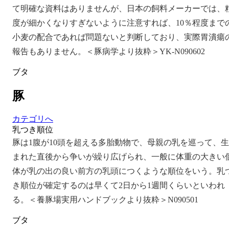
て明確な資料はありませんが、日本の飼料メーカーでは、
度が細かくなりすぎないように注意すれば、10％程度まで
小麦の配合であれば問題ないと判断しており、実際胃潰瘍
報告もありません。＜豚病学より抜粋＞YK-N090602
ブタ
豚
カテゴリへ
乳つき順位
豚は1腹が10頭を超える多胎動物で、母親の乳を巡って、生
まれた直後から争いが繰り広げられ、一般に体重の大きい
体が乳の出の良い前方の乳頭につくような順位をいう。乳
き順位が確定するのは早くて2日から1週間くらいといわれ
る。＜養豚場実用ハンドブックより抜粋＞N090501
ブタ