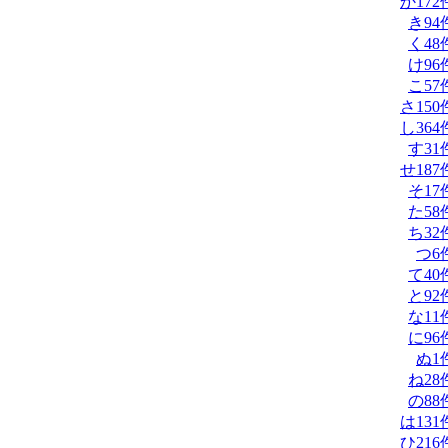
か
172
き
94
く
48
け
96
こ
57
さ
150
し
364
す
31
せ
187
そ
17
た
58
ち
32
つ
6
て
40
と
92
な
11
に
96
ぬ
1
ね
28
の
88
は
131
ひ
216