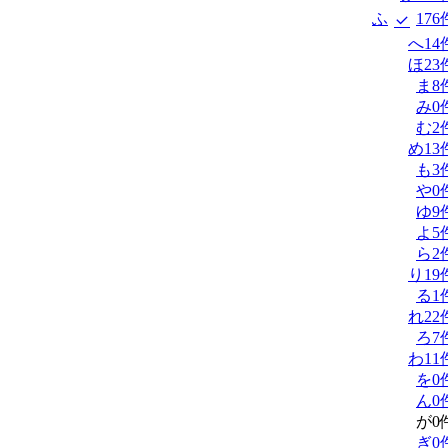
ふ
176
へ
14
ほ
23
ま
8
み
0
む
2
め
13
も
3
や
0
ゆ
9
よ
5
ら
2
り
19
る
1
れ
22
ろ
7
わ
11
を
0
ん
0
が
0
ぎ
0