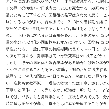
とともに急速に脱水状態となり、体重は激減する。7日齢以
下の豚は発病後2～7日以内にほとんど死亡する。致死率は
齢とともに低下するが、回復後の発育はきわめて悪く、ヒ
豚になるものが多い。育成豚では、2～3日の潜伏期を経て
突発的に水様下痢を呈する。初期には嘔吐をともなうこと
多い。下利便は灰色または茶褐色を示し、下痢の極期には
量の水分と未消化の固形物をわずかに含むが、回復時には
稠性となる。一般に下痢の持続期間は長くて5～7日で、多
の豚が回復する。発病率は高いが致死率は5％以下と低い。
しかし、ほかの病原体の混合感染がある場合には致死率が2
～30％に達することもある。体重は下痢のために減少する
成豚では、潜伏期間は3～4日であるが、発病しない豚が多
い。症状も食欲不振、一過性の軟便または下痢、激しい水
下痢など個体によって異なるが、経過は一般に短い。 妊
豚では、成豚よりも発病率は高く、症状も顕著である。分
時に最も感受性が高く、母子ともに感染発病することが多