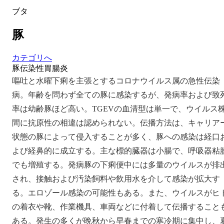
ブタ
豚
カテゴリへ
豚伝染性胃腸炎
嘔吐と水曜下痢を主張とするコロナウイルス属の急性伝染
病。年齢を問わず全ての豚に感染するが、発病率および致
率は幼齢豚ほど高い。TGEVの血清型は単一で、ウイルス
間に抗原性の相違は認められない。伝播方法は、キャリア
状態の豚によって侵入することが多く、豚への感染は経口
よび経鼻的に成立する。主な標的臓器は小腸で、呼吸器粘
でも増殖する。発病豚の下痢便中には多量のウイルスが排
され、接触および汚染飼料や飲用水を介して感染が拡大す
る。エロゾール感染の可能性もある。また、ウイルスがヒ
の着衣や靴、作業機具、車両などに付着して伝播すること
ある。発生の多くが晩秋から早春までの寒冷期に集中し、