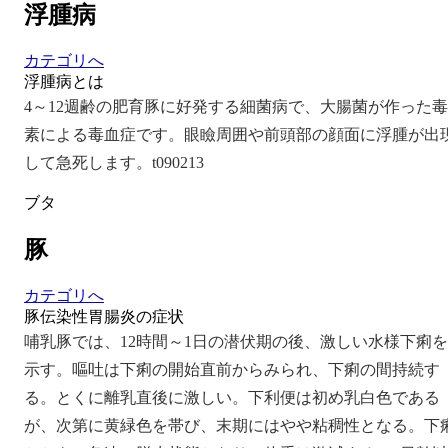
浮腫病
カテゴリへ
浮腫病とは
4～12週齢の肥育豚に好発する細菌病で、大腸菌が作った毒
素による毒血症です。眼瞼周囲や前頭部の顔面に浮腫が出
して急死します。t090213
ブタ
豚
カテゴリへ
豚伝染性胃腸炎の症状
哺乳豚では、12時間～1日の潜伏期の後、激しい水様下痢を
示す。嘔吐は下痢の開始直前からみられ、下痢の間持続す
る。とくに離乳直後に激しい。下利便は初め乳白色である
が、次第に黄緑色を帯び、末期にはやや粘稠性となる。下