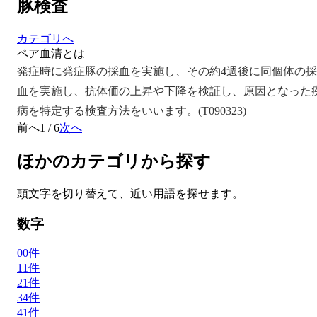
豚検査
カテゴリへ
ペア血清とは
発症時に発症豚の採血を実施し、その約4週後に同個体の採
血を実施し、抗体価の上昇や下降を検証し、原因となった
病を特定する検査方法をいいます。(T090323)
前へ
1
/
6
次へ
ほかのカテゴリから探す
頭文字を切り替えて、近い用語を探せます。
数字
0
0
件
1
1
件
2
1
件
3
4
件
4
1
件