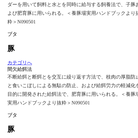
ダーを用いて飼料と水とを同時に給与する飼養法で、子豚
よび肥育豚に用いられる。＜養豚場実用ハンドブックより
粋＞N090501
ブタ
豚
カテゴリへ
間欠給餌法
不断給餌と断餌とを交互に繰り返す方法で、枝肉の厚脂防
と食いこぼしによる無駄の防止、および給餌労力の軽減化
目的に開発された給餌法で、肥育豚に用いられる。＜養豚
実用ハンドブックより抜粋＞N090501
ブタ
豚