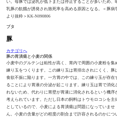
い。母豚では泌乳が低下または停止することが多いため、
乳豚の飢餓が誘発され致死率を高める原因となる。＜豚病
より抜粋＞KK-N090806
ブタ
豚
カテゴリへ
豚の胃潰瘍と小麦の関係
小麦中のグルテンは粘性が高く、胃内で周囲の小麦粉を集
練り玉をつくります。この練り玉は胃排出されにくく、豚
食欲不振に陥ります。一方胃の中では、この練り玉が存在
ることにより胃液の分泌が起こります。練り玉は胃で消化
れないため、代わりに胃壁が胃液に消化されるという機序
考えられています。ただし日本の飼料はトウモロコシを主
としているので、小麦による胃潰瘍は問題になっていませ
ん。小麦の含量がどの程度の割合まで許容されるのかにつ