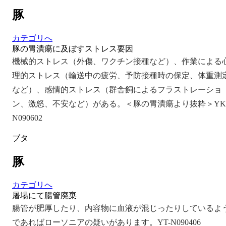
豚
カテゴリへ
豚の胃潰瘍に及ぼすストレス要因
機械的ストレス（外傷、ワクチン接種など）、作業による
理的ストレス（輸送中の疲労、予防接種時の保定、体重測
など）、感情的ストレス（群舎飼によるフラストレーショ
ン、激怒、不安など）がある。＜豚の胃潰瘍より抜粋＞YK
N090602
ブタ
豚
カテゴリへ
屠場にて腸管廃棄
腸管が肥厚したり、内容物に血液が混じったりしているよ
であればローソニアの疑いがあります。YT-N090406