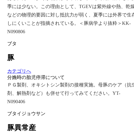
季には少ない。この理由として、TGEVは紫外線や熱、乾
などの物理的要因に対し抵抗力が弱く、夏季には外界で生
しにくいことが指摘されている。＜豚病学より抜粋＞KK-
N090806
ブタ
豚
カテゴリへ
分娩時の胎児停滞について
ＰＧ製剤、オキシトシン製剤の接種実施。母豚のケア（抗
剤、解熱剤など）も併せて行ってみてください。YT-
N090406
ブタイジョウサン
豚異常産