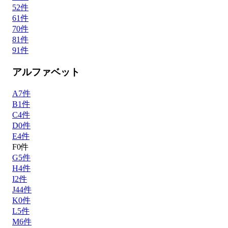
5
2
件
6
1
件
7
0
件
8
1
件
9
1
件
アルファベット
A
7
件
B
1
件
C
4
件
D
0
件
E
4
件
F
0
件
G
5
件
H
4
件
I
2
件
J
44
件
K
0
件
L
5
件
M
6
件