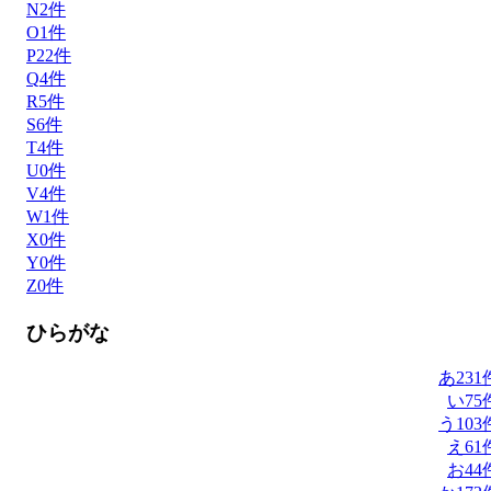
N
2
件
O
1
件
P
22
件
Q
4
件
R
5
件
S
6
件
T
4
件
U
0
件
V
4
件
W
1
件
X
0
件
Y
0
件
Z
0
件
ひらがな
あ
231
い
75
う
103
え
61
お
44