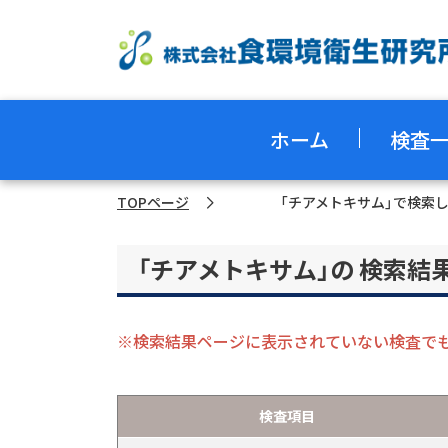
ホーム
検査
TOPページ
「チアメトキサム」で検索
HOME
「チアメトキサム」の 検索結
検査項目一覧
※検索結果ページに表⽰されていない検査で
質問・相談をする
検査項目
食環研のコンサルティング