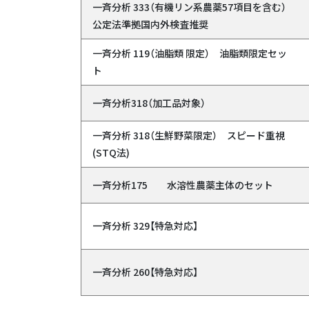
について
一斉分析 333（有機リン系農薬57項目を含む）
公定法準拠国内外検査推奨
検査、試験を依頼する
一斉分析 119（油脂類 限定） 油脂類限定セッ
ト
食環研を知る
一斉分析318（加工品対象）
採用情報
一斉分析 318（生鮮野菜限定） スピード重視
(STQ法)
学習ページ
一斉分析175 水溶性農薬主体のセット
お役立ち情報
一斉分析 329【特急対応】
品質管理体制
一斉分析 260【特急対応】
「新型コロナ対策」特設ペ