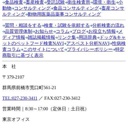
食品検査
畜産検査
受託試験
衛生検査所
環境・衛生
小
動物
コンサルティング
食品コンサルティング
畜産コンサ
ルティング
動物用医薬品薬事コンサルティング
質問・相談をする
検査・試験を依頼する
分析検査の流れ
品質管理体制
お知らせ
コラム
ブログ
お役立ち情報
メ
ディア情報
雑誌掲載情報
リンク集
用語辞典
ドッグ&キャ
ットのペットフード検査NAVI
アスベスト分析NAVI
性病検
査コラム
このサイトについて
プライバシーポリシー
特定
商取引に基づく表示
本 社
〒379-2107
群馬県前橋市荒口町561-21
TEL:
027-230-3411
／ FAX:027-230-3412
営業時間｜8:30～17:00（定休日：土日祝）
東京オフィス