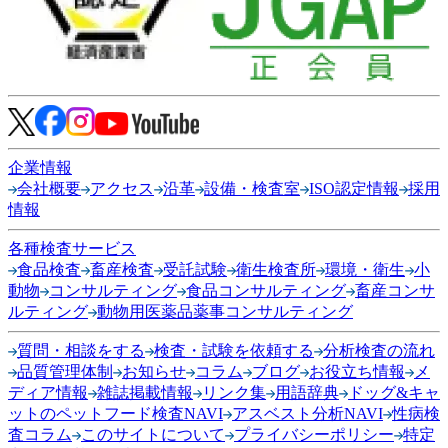
企業情報
会社概要
アクセス
沿革
設備・検査室
ISO認定情報
採用
情報
各種検査サービス
食品検査
畜産検査
受託試験
衛生検査所
環境・衛生
小
動物
コンサルティング
食品コンサルティング
畜産コンサ
ルティング
動物用医薬品薬事コンサルティング
質問・相談をする
検査・試験を依頼する
分析検査の流れ
品質管理体制
お知らせ
コラム
ブログ
お役立ち情報
メ
ディア情報
雑誌掲載情報
リンク集
用語辞典
ドッグ&キャ
ットのペットフード検査NAVI
アスベスト分析NAVI
性病検
査コラム
このサイトについて
プライバシーポリシー
特定