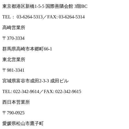
動物
コンサルティング
食品コンサルティング
畜産コンサ
ルティング
動物用医薬品薬事コンサルティング
質問・相談をする
検査・試験を依頼する
分析検査の流れ
品質管理体制
お知らせ
コラム
ブログ
お役立ち情報
メ
ディア情報
雑誌掲載情報
リンク集
用語辞典
ドッグ&キャ
ットのペットフード検査NAVI
アスベスト分析NAVI
性病検
査コラム
このサイトについて
プライバシーポリシー
特定
商取引に基づく表示
本 社
〒379-2107
群馬県前橋市荒口町561-21
TEL:
027-230-3411
／ FAX:027-230-3412
営業時間｜8:30～17:00（定休日：土日祝）
東京オフィス
〒105-0004