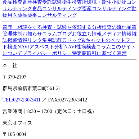
企業情報
会社概要
アクセス
沿革
設備・検査室
ISO認定情報
採用
情報
各種検査サービス
食品検査
畜産検査
受託試験
衛生検査所
環境・衛生
小