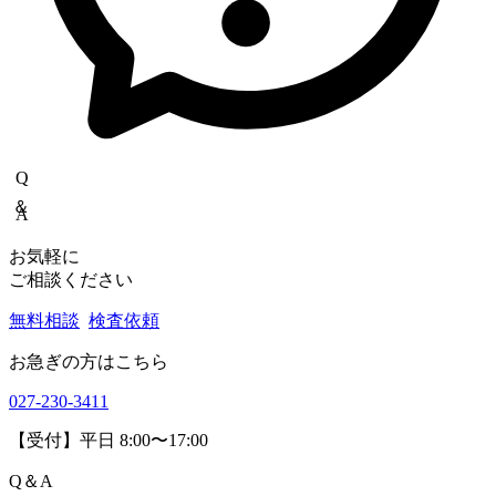
Copyrights(C) Shokukanken Inc. All Rights Reserved.