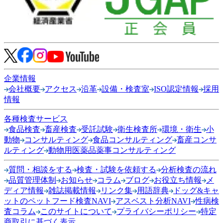
企業情報
会社概要
アクセス
沿革
設備・検査室
ISO認定情報
採用
情報
各種検査サービス
食品検査
畜産検査
受託試験
衛生検査所
環境・衛生
小
動物
コンサルティング
食品コンサルティング
畜産コンサ
ルティング
動物用医薬品薬事コンサルティング
質問・相談をする
検査・試験を依頼する
分析検査の流れ
品質管理体制
お知らせ
コラム
ブログ
お役立ち情報
メ
ディア情報
雑誌掲載情報
リンク集
用語辞典
ドッグ&キャ
ットのペットフード検査NAVI
アスベスト分析NAVI
性病検
査コラム
このサイトについて
プライバシーポリシー
特定
商取引に基づく表示