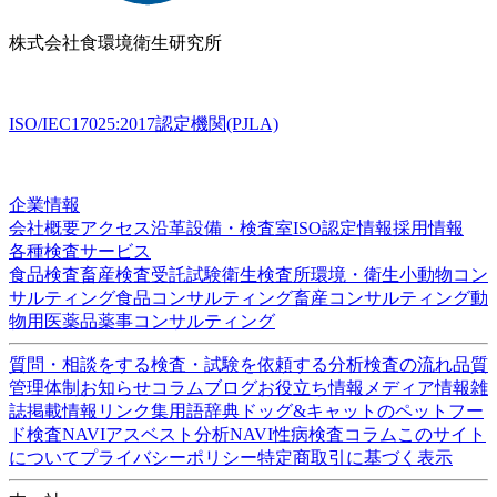
株式会社
食環境衛生研究所
ISO/IEC17025:2017認定機関(PJLA)
企業情報
会社概要
アクセス
沿革
設備・検査室
ISO認定情報
採用情報
各種検査サービス
食品検査
畜産検査
受託試験
衛生検査所
環境・衛生
小動物
コン
サルティング
食品コンサルティング
畜産コンサルティング
動
物用医薬品薬事コンサルティング
質問・相談をする
検査・試験を依頼する
分析検査の流れ
品質
管理体制
お知らせ
コラム
ブログ
お役立ち情報
メディア情報
雑
誌掲載情報
リンク集
用語辞典
ドッグ&キャットのペットフー
ド検査NAVI
アスベスト分析NAVI
性病検査コラム
このサイト
について
プライバシーポリシー
特定商取引に基づく表示