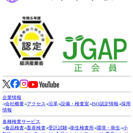
企業情報
会社概要
アクセス
沿革
設備・検査室
ISO認定情報
採用
情報
各種検査サービス
食品検査
畜産検査
受託試験
衛生検査所
環境・衛生
小