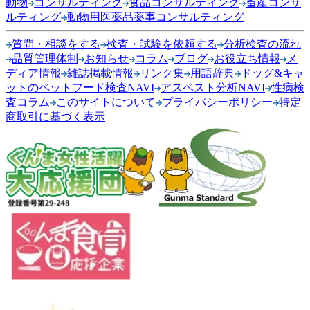
動物
コンサルティング
食品コンサルティング
畜産コンサ
ルティング
動物用医薬品薬事コンサルティング
質問・相談をする
検査・試験を依頼する
分析検査の流れ
品質管理体制
お知らせ
コラム
ブログ
お役立ち情報
メ
ディア情報
雑誌掲載情報
リンク集
用語辞典
ドッグ&キャ
ットのペットフード検査NAVI
アスベスト分析NAVI
性病検
査コラム
このサイトについて
プライバシーポリシー
特定
商取引に基づく表示