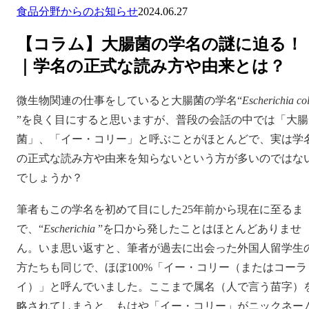
食品分野からのお知らせ
2024.06.27
【コラム】大腸菌の学名の謎に迫る！
｜学名の正式な読み方や由来とは？
微生物関連の仕事をしていると大腸菌の学名“
Escherichia col
”を良く目にすると思いますが、普段の会話の中では「大腸
菌」、「イー・コリー」と呼ぶことがほとんどで、実は学
の正式な読み方や由来を知らないという方が多いのではな
でしょうか？
筆者もこの学名を初めて目にした25年前から現在に至るま
で、“
Escherichia
”を口から発したことはほとんどありませ
ん。いま思い返すと、筆者が過去に出会った外国人留学生
方たちも同じで、ほぼ100%「イー・コリー（またはコーラ
イ）」と呼んでいました。ここまで属名（人で言う苗字）
略されてしまうと、もはや「イー・コリー」がニックネー