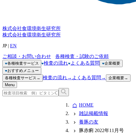
株式会社
食環境衛生研究所
株式会社
食環境衛生研究所
JP
|
EN
ご相談・お問い合わせ
各種検査・試験のご依頼
検査の流れ
よくある質問
各種検査サービス
企業概要
おすすめメニュー
検査の流れ
→
よくある質問
→
各種検査サービス
→
企業概要
→
Menu
HOME
雑誌掲載情報
養豚の友
豚赤痢 2022年11月号