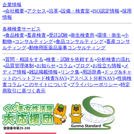
企業情報
会社概要
アクセス
沿革
設備・検査室
ISO認定情報
採用
情報
各種検査サービス
食品検査
畜産検査
受託試験
衛生検査所
環境・衛生
小
動物
コンサルティング
食品コンサルティング
畜産コンサ
ルティング
動物用医薬品薬事コンサルティング
質問・相談をする
検査・試験を依頼する
分析検査の流れ
品質管理体制
お知らせ
コラム
ブログ
お役立ち情報
メ
ディア情報
雑誌掲載情報
リンク集
用語辞典
ドッグ&キャ
ットのペットフード検査NAVI
アスベスト分析NAVI
性病検
査コラム
このサイトについて
プライバシーポリシー
特定
商取引に基づく表示