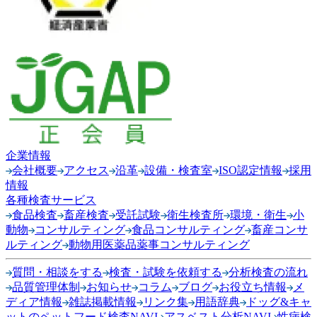
企業情報
会社概要
アクセス
沿革
設備・検査室
ISO認定情報
採用
情報
各種検査サービス
食品検査
畜産検査
受託試験
衛生検査所
環境・衛生
小
動物
コンサルティング
食品コンサルティング
畜産コンサ
ルティング
動物用医薬品薬事コンサルティング
質問・相談をする
検査・試験を依頼する
分析検査の流れ
品質管理体制
お知らせ
コラム
ブログ
お役立ち情報
メ
ディア情報
雑誌掲載情報
リンク集
用語辞典
ドッグ&キャ
ットのペットフード検査NAVI
アスベスト分析NAVI
性病検