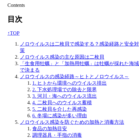
Contents
目次
↑
TOP
ノロウイルスは二枚貝で感染する？感染経路と安全対
策
ノロウイルス感染の主な原因は二枚貝
「生食用牡蠣」と「加熱用牡蠣」は牡蠣が採れた海域
で決まる
ノロウイルスの感染経路～ヒトとノロウイルス～
1. ヒトから環境へのウイルス排出
2. 下水処理場での除去と限界
3. 河川・海へのウイルス流出
4. 二枚貝へのウイルス蓄積
5. 二枚貝を介した再感染
6. 冬場に感染が多い理由
ノロウイルス感染を防ぐための加熱と消毒方法
食品の加熱目安
調理器具・手指の消毒