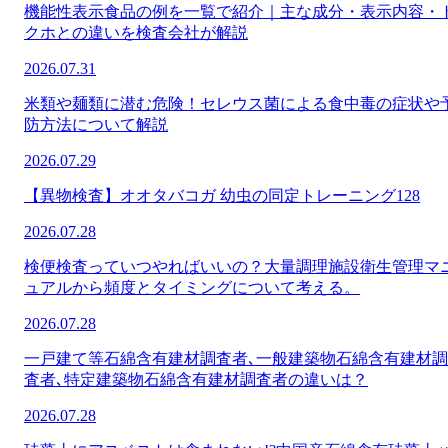
機能性表示食品の例を一覧で紹介｜主な成分・表示内容・
クホとの違いを検査会社が解説
2026.07.31
米類や麺類に潜む危険！セレウス菌による食中毒の症状や
防方法について解説
2026.07.29
【異物検査】オオタバコガ 幼虫の同定トレーニング128
2026.07.28
検便検査っていつやればいいの？大量調理施設衛生管理マ
ュアルから頻度とタイミングについて考える。
2026.07.28
一戸建て等石綿含有建材調査者､一般建築物石綿含有建材調
査者､特定建築物石綿含有建材調査者の違いは？
2026.07.28