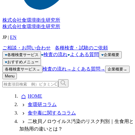
株式会社
食環境衛生研究所
株式会社
食環境衛生研究所
JP
|
EN
ご相談・お問い合わせ
各種検査・試験のご依頼
検査の流れ
よくある質問
各種検査サービス
企業概要
おすすめメニュー
検査の流れ
→
よくある質問
→
各種検査サービス
→
企業概要
→
Menu
HOME
食環研コラム
食中毒に関するコラム
二枚貝ノロウイルス汚染のリスク判別｜生食用と
加熱用の違いとは？