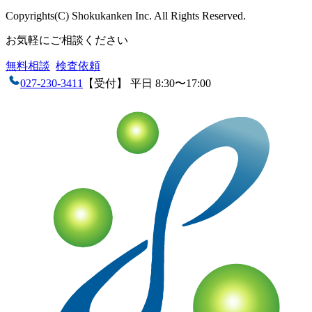
企業情報
会社概要
アクセス
沿革
設備・検査室
ISO認定情報
採用
情報
各種検査サービス
食品検査
畜産検査
受託試験
衛生検査所
環境・衛生
小
動物
コンサルティング
食品コンサルティング
畜産コンサ
ルティング
動物用医薬品薬事コンサルティング
質問・相談をする
検査・試験を依頼する
分析検査の流れ
品質管理体制
お知らせ
コラム
ブログ
お役立ち情報
メ
ディア情報
雑誌掲載情報
リンク集
用語辞典
ドッグ&キャ