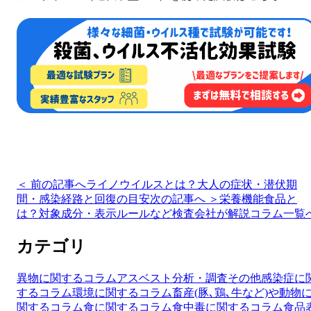
＜ 前の記事へ
ライノウイルスとは？大人の症状・潜伏期
間・感染経路と回復の目安
次の記事へ ＞
栄養機能食品と
は？対象成分・表示ルールなど検査会社が解説
コラム一覧
カテゴリ
異物に関するコラム
アスベスト分析・調査
その他
感染症に
するコラム
環境に関するコラム
畜産(豚､鶏､牛など)や動物
関するコラム
食に関するコラム
食中毒に関するコラム
食品