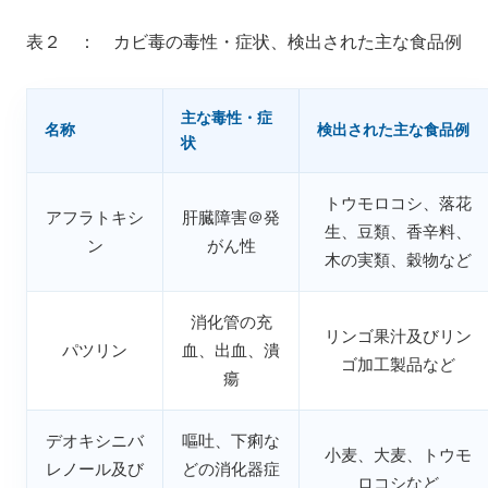
表２ ： カビ毒の毒性・症状、検出された主な食品例
主な毒性・症
名称
検出された主な食品例
状
トウモロコシ、落花
アフラトキシ
肝臓障害＠発
生、豆類、香辛料、
ン
がん性
木の実類、穀物など
消化管の充
リンゴ果汁及びリン
パツリン
血、出血、潰
ゴ加工製品など
瘍
デオキシニバ
嘔吐、下痢な
小麦、大麦、トウモ
レノール及び
どの消化器症
ロコシなど