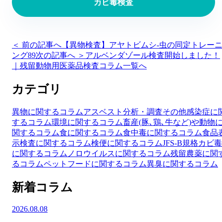
カビ毒検査
＜ 前の記事へ
【異物検査】アヤトビムシ-虫の同定トレー
ング89
次の記事へ ＞
アルベンダゾール検査開始しました！
｜残留動物用医薬品検査
コラム一覧へ
カテゴリ
異物に関するコラム
アスベスト分析・調査
その他
感染症に
するコラム
環境に関するコラム
畜産(豚､鶏､牛など)や動物
関するコラム
食に関するコラム
食中毒に関するコラム
食品
示検査に関するコラム
検便に関するコラム
JFS-B規格
カビ毒
に関するコラム
ノロウイルスに関するコラム
残留農薬に関
るコラム
ペットフードに関するコラム
異臭に関するコラム
新着コラム
2026.08.08