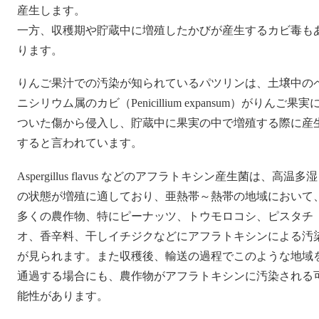
産生します。
一方、収穫期や貯蔵中に増殖したかびが産生するカビ毒も
ります。
りんご果汁での汚染が知られているパツリンは、土壌中の
ニシリウム属のカビ（Penicillium expansum）がりんご果実
ついた傷から侵入し、貯蔵中に果実の中で増殖する際に産
すると言われています。
Aspergillus flavus などのアフラトキシン産生菌は、高温多湿
の状態が増殖に適しており、亜熱帯～熱帯の地域において
多くの農作物、特にピーナッツ、トウモロコシ、ピスタチ
オ、香辛料、干しイチジクなどにアフラトキシンによる汚
が見られます。また収穫後、輸送の過程でこのような地域
通過する場合にも、農作物がアフラトキシンに汚染される
能性があります。