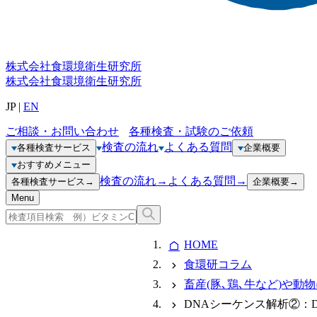
株式会社
食環境衛生研究所
株式会社
食環境衛生研究所
JP
|
EN
ご相談・お問い合わせ
各種検査・試験のご依頼
検査の流れ
よくある質問
各種検査サービス
企業概要
おすすめメニュー
検査の流れ
→
よくある質問
→
各種検査サービス
→
企業概要
→
Menu
HOME
食環研コラム
畜産(豚､鶏､牛など)や動
DNAシーケンス解析②：