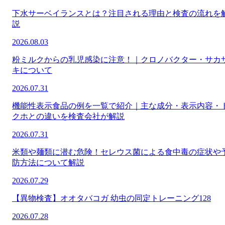
下水サーベイランスとは？注目される理由と検査の流れを
説
2026.08.03
粉ミルクからの乳児感染に注意！｜クロノバクター・サカ
キについて
2026.07.31
機能性表示食品の例を一覧で紹介｜主な成分・表示内容・
クホとの違いを検査会社が解説
2026.07.31
米類や麺類に潜む危険！セレウス菌による食中毒の症状や
防方法について解説
2026.07.29
【異物検査】オオタバコガ 幼虫の同定トレーニング128
2026.07.28