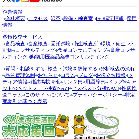
企業情報
会社概要
アクセス
沿革
設備・検査室
ISO認定情報
採用
情報
各種検査サービス
食品検査
畜産検査
受託試験
衛生検査所
環境・衛生
小
動物
コンサルティング
食品コンサルティング
畜産コンサ
ルティング
動物用医薬品薬事コンサルティング
質問・相談をする
検査・試験を依頼する
分析検査の流れ
品質管理体制
お知らせ
コラム
ブログ
お役立ち情報
メ
ディア情報
雑誌掲載情報
リンク集
用語辞典
ドッグ&キャ
ットのペットフード検査NAVI
アスベスト分析NAVI
性病検
査コラム
このサイトについて
プライバシーポリシー
特定
商取引に基づく表示