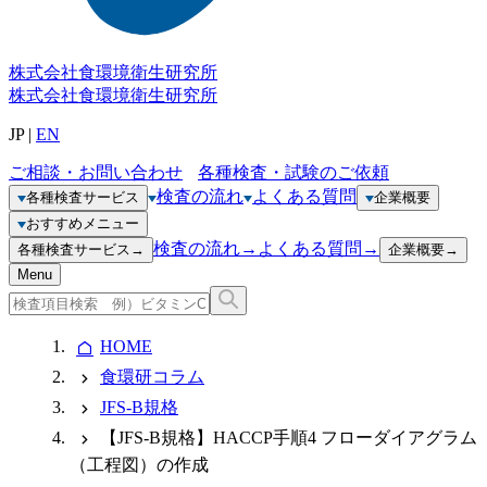
株式会社
食環境衛生研究所
株式会社
食環境衛生研究所
JP
|
EN
ご相談・お問い合わせ
各種検査・試験のご依頼
検査の流れ
よくある質問
各種検査サービス
企業概要
おすすめメニュー
検査の流れ
→
よくある質問
→
各種検査サービス
→
企業概要
→
Menu
HOME
食環研コラム
JFS-B規格
【JFS-B規格】HACCP手順4 フローダイアグラム
（工程図）の作成