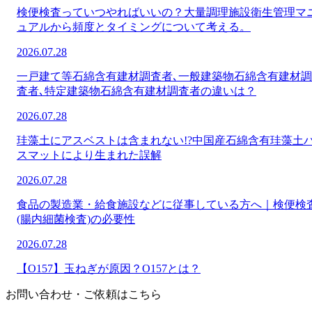
検便検査っていつやればいいの？大量調理施設衛生管理マ
ュアルから頻度とタイミングについて考える。
2026.07.28
一戸建て等石綿含有建材調査者､一般建築物石綿含有建材調
査者､特定建築物石綿含有建材調査者の違いは？
2026.07.28
珪藻土にアスベストは含まれない!?中国産石綿含有珪藻土
スマットにより生まれた誤解
2026.07.28
食品の製造業・給食施設などに従事している方へ｜検便検
(腸内細菌検査)の必要性
2026.07.28
【O157】玉ねぎが原因？O157とは？
お問い合わせ・ご依頼はこちら