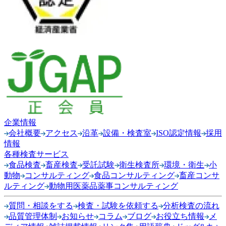
企業情報
会社概要
アクセス
沿革
設備・検査室
ISO認定情報
採用
情報
各種検査サービス
食品検査
畜産検査
受託試験
衛生検査所
環境・衛生
小
動物
コンサルティング
食品コンサルティング
畜産コンサ
ルティング
動物用医薬品薬事コンサルティング
質問・相談をする
検査・試験を依頼する
分析検査の流れ
品質管理体制
お知らせ
コラム
ブログ
お役立ち情報
メ