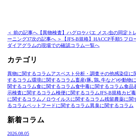
＜ 前の記事へ
【異物検査】ハグロケバエ メス-虫の同定ト
ーニング37
次の記事へ ＞
【JFS-B規格】HACCP手順5 フロ
ダイアグラムの現場での確認
コラム一覧へ
カテゴリ
異物に関するコラム
アスベスト分析・調査
その他
感染症に
するコラム
環境に関するコラム
畜産(豚､鶏､牛など)や動物
関するコラム
食に関するコラム
食中毒に関するコラム
食品
示検査に関するコラム
検便に関するコラム
JFS-B規格
カビ毒
に関するコラム
ノロウイルスに関するコラム
残留農薬に関
るコラム
ペットフードに関するコラム
異臭に関するコラム
新着コラム
2026.08.05