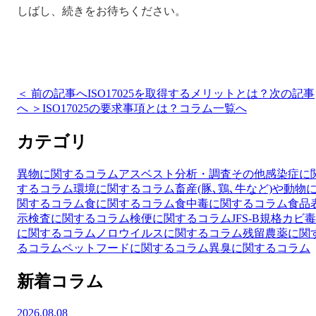
しばし、続きをお待ちください。
＜ 前の記事へ
ISO17025を取得するメリットとは？
次の記事
へ ＞
ISO17025の要求事項とは？
コラム一覧へ
カテゴリ
異物に関するコラム
アスベスト分析・調査
その他
感染症に
するコラム
環境に関するコラム
畜産(豚､鶏､牛など)や動物
関するコラム
食に関するコラム
食中毒に関するコラム
食品
示検査に関するコラム
検便に関するコラム
JFS-B規格
カビ毒
に関するコラム
ノロウイルスに関するコラム
残留農薬に関
るコラム
ペットフードに関するコラム
異臭に関するコラム
新着コラム
2026.08.08