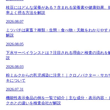
枝豆にはどんな栄養がある？含まれる栄養素や健康効果、
率よく摂る方法を解説
2026.08.07
ミツバチは家畜？種類・生態・食べ物・天敵をわかりやす
解説
2026.08.05
下水サーベイランスとは？注目される理由と検査の流れを
説
2026.08.03
粉ミルクからの乳児感染に注意！｜クロノバクター・サカ
キについて
2026.07.31
機能性表示食品の例を一覧で紹介｜主な成分・表示内容・
クホとの違いを検査会社が解説