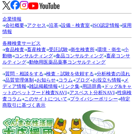
企業情報
会社概要
アクセス
沿革
設備・検査室
ISO認定情報
採用
情報
各種検査サービス
食品検査
畜産検査
受託試験
衛生検査所
環境・衛生
小
動物
コンサルティング
食品コンサルティング
畜産コンサ
ルティング
動物用医薬品薬事コンサルティング
質問・相談をする
検査・試験を依頼する
分析検査の流れ
品質管理体制
お知らせ
コラム
ブログ
お役立ち情報
メ
ディア情報
雑誌掲載情報
リンク集
用語辞典
ドッグ&キャ
ットのペットフード検査NAVI
アスベスト分析NAVI
性病検
査コラム
このサイトについて
プライバシーポリシー
特定
商取引に基づく表示