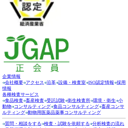
企業情報
会社概要
アクセス
沿革
設備・検査室
ISO認定情報
採用
情報
各種検査サービス
食品検査
畜産検査
受託試験
衛生検査所
環境・衛生
小
動物
コンサルティング
食品コンサルティング
畜産コンサ
ルティング
動物用医薬品薬事コンサルティング
質問・相談をする
検査・試験を依頼する
分析検査の流れ