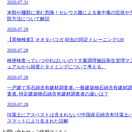
2026.07.31
米類や麺類に潜む危険！セレウス菌による食中毒の症状や
防方法について解説
2026.07.29
【異物検査】オオタバコガ 幼虫の同定トレーニング128
2026.07.28
検便検査っていつやればいいの？大量調理施設衛生管理マ
ュアルから頻度とタイミングについて考える。
2026.07.28
一戸建て等石綿含有建材調査者､一般建築物石綿含有建材調
査者､特定建築物石綿含有建材調査者の違いは？
2026.07.28
珪藻土にアスベストは含まれない!?中国産石綿含有珪藻土
スマットにより生まれた誤解
お問い合わせ・ご依頼はこちら