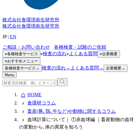
株式会社
食環境衛生研究所
株式会社
食環境衛生研究所
JP
|
EN
ご相談・お問い合わせ
各種検査・試験のご依頼
検査の流れ
よくある質問
各種検査サービス
企業概要
おすすめメニュー
検査の流れ
→
よくある質問
→
各種検査サービス
→
企業概要
→
Menu
HOME
食環研コラム
畜産(豚､鶏､牛など)や動物に関するコラム
血球計算について｜ ①赤血球編 ｜畜産動物の血
の変動から､体の異変を知ろう