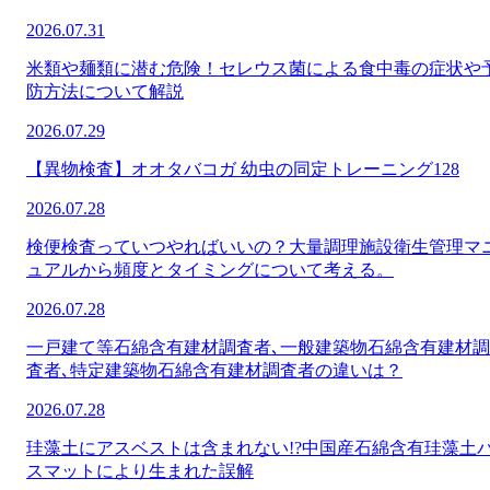
2026.07.31
米類や麺類に潜む危険！セレウス菌による食中毒の症状や
防方法について解説
2026.07.29
【異物検査】オオタバコガ 幼虫の同定トレーニング128
2026.07.28
検便検査っていつやればいいの？大量調理施設衛生管理マ
ュアルから頻度とタイミングについて考える。
2026.07.28
一戸建て等石綿含有建材調査者､一般建築物石綿含有建材調
査者､特定建築物石綿含有建材調査者の違いは？
2026.07.28
珪藻土にアスベストは含まれない!?中国産石綿含有珪藻土
スマットにより生まれた誤解