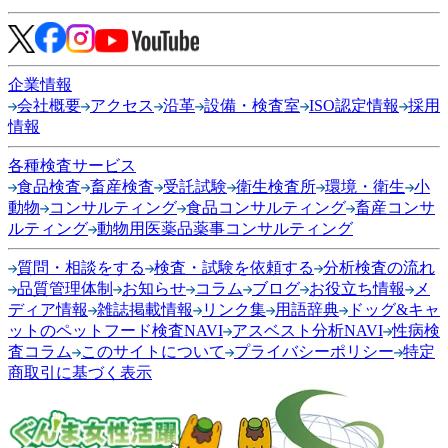
企業情報
会社概要
アクセス
沿革
設備・検査室
ISO認定情報
採用
情報
各種検査サービス
食品検査
畜産検査
受託試験
衛生検査所
環境・衛生
小
動物
コンサルティング
食品コンサルティング
畜産コンサ
ルティング
動物用医薬品薬事コンサルティング
質問・相談をする
検査・試験を依頼する
分析検査の流れ
品質管理体制
お知らせ
コラム
ブログ
お役立ち情報
メ
ディア情報
雑誌掲載情報
リンク集
用語辞典
ドッグ&キャ
ットのペットフード検査NAVI
アスベスト分析NAVI
性病検
査コラム
このサイトについて
プライバシーポリシー
特定
商取引に基づく表示