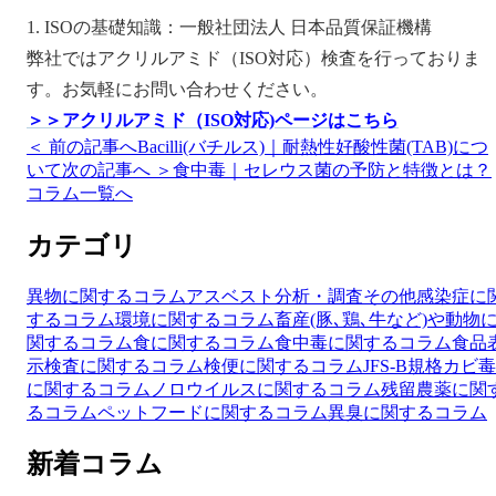
1. ISOの基礎知識：一般社団法人 日本品質保証機構
弊社ではアクリルアミド（ISO対応）検査を行っておりま
す。お気軽にお問い合わせください。
＞＞アクリルアミド（ISO対応)ページはこちら
＜ 前の記事へ
Bacilli(バチルス)｜耐熱性好酸性菌(TAB)につ
いて
次の記事へ ＞
食中毒｜セレウス菌の予防と特徴とは？
コラム一覧へ
カテゴリ
異物に関するコラム
アスベスト分析・調査
その他
感染症に
するコラム
環境に関するコラム
畜産(豚､鶏､牛など)や動物
関するコラム
食に関するコラム
食中毒に関するコラム
食品
示検査に関するコラム
検便に関するコラム
JFS-B規格
カビ毒
に関するコラム
ノロウイルスに関するコラム
残留農薬に関
るコラム
ペットフードに関するコラム
異臭に関するコラム
新着コラム