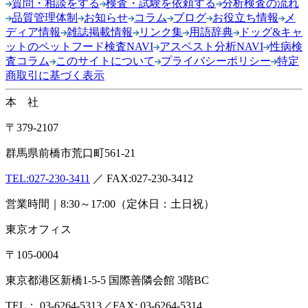
質問・相談をする
検査・試験を依頼する
分析検査の流れ
品質管理体制
お知らせ
コラム
ブログ
お役立ち情報
メ
ディア情報
雑誌掲載情報
リンク集
用語辞典
ドッグ&キャ
ットのペットフード検査NAVI
アスベスト分析NAVI
性病検
査コラム
このサイトについて
プライバシーポリシー
特定
商取引に基づく表示
本 社
〒379-2107
群馬県前橋市荒口町561-21
TEL:
027-230-3411
／ FAX:027-230-3412
営業時間｜8:30～17:00（定休日：土日祝）
東京オフィス
〒105-0004
東京都港区新橋1-5-5 国際善隣会館 3階BC
TEL： 03-6264-5313／FAX: 03-6264-5314