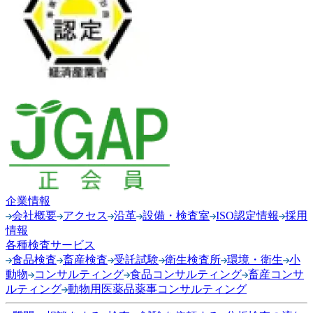
企業情報
会社概要
アクセス
沿革
設備・検査室
ISO認定情報
採用
情報
各種検査サービス
食品検査
畜産検査
受託試験
衛生検査所
環境・衛生
小
動物
コンサルティング
食品コンサルティング
畜産コンサ
ルティング
動物用医薬品薬事コンサルティング